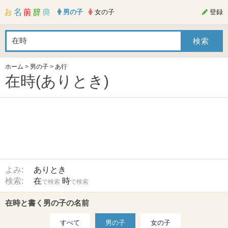
男の子
女の子
登録
ホーム
>
男の子
>
あ行
在時(ありとき)
よみ:
ありとき
検索:
在
時
で検索
で検索
在時と書く男の子の名前
すべて
男の子
女の子