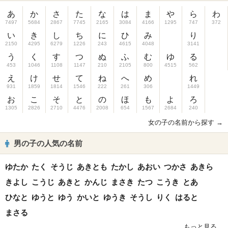
あ
か
さ
た
な
は
ま
や
ら
わ
7497
5684
2867
7745
2165
3084
4166
1295
747
372
い
き
し
ち
に
ひ
み
り
2150
4295
6279
1226
243
4615
4048
3141
う
く
す
つ
ぬ
ふ
む
ゆ
る
453
1046
1108
1147
210
2105
800
4515
562
え
け
せ
て
ね
へ
め
れ
931
1859
1814
1546
222
261
306
1449
お
こ
そ
と
の
ほ
も
よ
ろ
1305
2826
2710
4476
2008
654
1567
2684
240
女の子の名前から探す →
男の子の人気の名前
ゆたか
たく
そうじ
あきとも
たかし
あおい
つかさ
あきら
きよし
こうじ
あきと
かんじ
まさき
たつ
こうき
とあ
ひなと
ゆうと
ゆう
かいと
ゆうき
そうし
りく
はると
まさる
もっと見る...