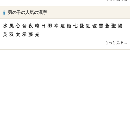
男の子の人気の漢字
水
風
心
音
夜
時
日
羽
幸
速
姫
七
愛
紅
琥
雪
蒼
聖
陽
英
双
太
示
藤
光
もっと見る...