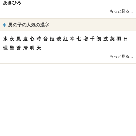
あきひろ
もっと見る...
男の子の人気の漢字
水
夜
風
速
心
時
音
姫
琥
紅
幸
七
増
千
朗
波
英
羽
日
理
聖
蒼
清
明
天
もっと見る...