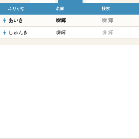
ふりがな
名前
検索
あいき
瞬輝
瞬
輝
しゅんき
瞬輝
瞬
輝