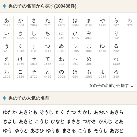
男の子の名前から探す(100438件)
あ
か
さ
た
な
は
ま
や
ら
わ
7497
5684
2867
7745
2165
3084
4166
1295
747
372
い
き
し
ち
に
ひ
み
り
2150
4295
6279
1226
243
4615
4048
3141
う
く
す
つ
ぬ
ふ
む
ゆ
る
453
1046
1108
1147
210
2105
800
4515
562
え
け
せ
て
ね
へ
め
れ
931
1859
1814
1546
222
261
306
1449
お
こ
そ
と
の
ほ
も
よ
ろ
1305
2826
2710
4476
2008
654
1567
2684
240
女の子の名前から探す →
男の子の人気の名前
ゆたか
あきとも
そうじ
たく
たつ
たかし
あおい
あきら
きよし
あきと
こうじ
ひなと
まさき
つかさ
かんじ
とあ
ゆう
ゆうと
あさひ
ゆうき
まさる
こうき
そうし
あおと