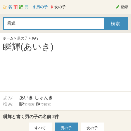
男の子
女の子
登録
ホーム
>
男の子
>
あ行
瞬輝(あいき)
よみ:
あいき
しゅんき
検索:
瞬
輝
で検索
で検索
瞬輝と書く男の子の名前 2件
すべて
男の子
女の子