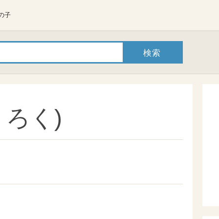
の子
うろく)