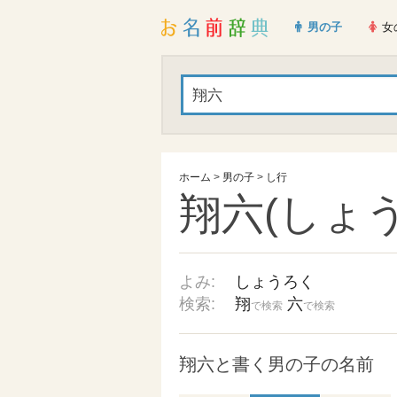
男の子
女
ホーム
>
男の子
>
し行
翔六(しょ
よみ:
しょうろく
検索:
翔
六
で検索
で検索
翔六と書く男の子の名前