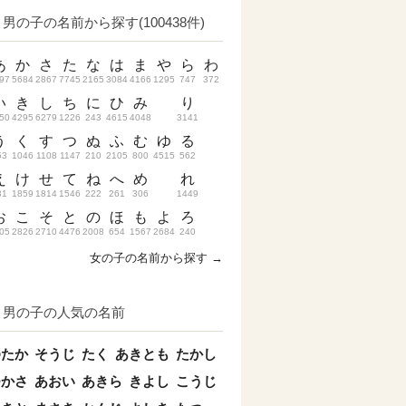
男の子の名前から探す(100438件)
あ
か
さ
た
な
は
ま
や
ら
わ
97
5684
2867
7745
2165
3084
4166
1295
747
372
い
き
し
ち
に
ひ
み
り
50
4295
6279
1226
243
4615
4048
3141
う
く
す
つ
ぬ
ふ
む
ゆ
る
53
1046
1108
1147
210
2105
800
4515
562
え
け
せ
て
ね
へ
め
れ
31
1859
1814
1546
222
261
306
1449
お
こ
そ
と
の
ほ
も
よ
ろ
05
2826
2710
4476
2008
654
1567
2684
240
女の子の名前から探す →
男の子の人気の名前
ゆたか
そうじ
たく
あきとも
たかし
つかさ
あおい
あきら
きよし
こうじ