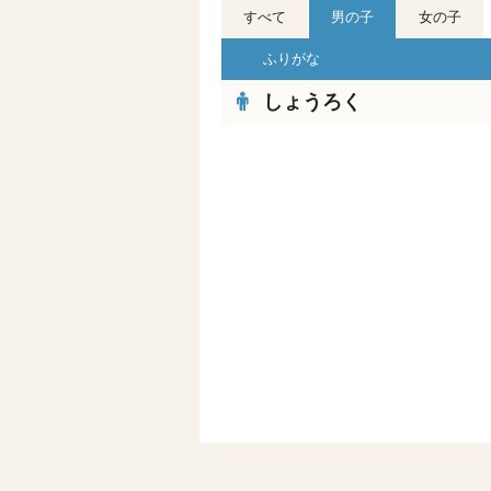
すべて
男の子
女の子
ふりがな
しょうろく