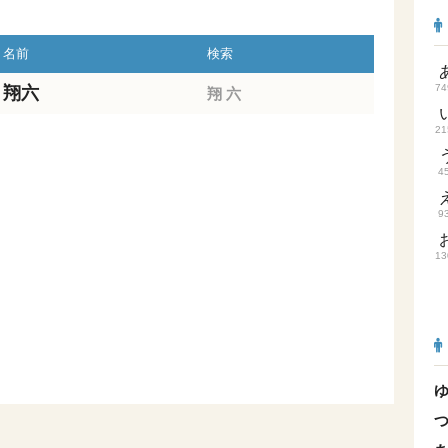
名前
検索
74
翔六
翔
六
21
4
9
13