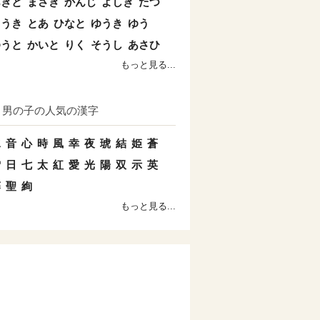
あきと
まさき
かんじ
よしき
たつ
こうき
とあ
ひなと
ゆうき
ゆう
ゆうと
かいと
りく
そうし
あさひ
もっと見る...
男の子の人気の漢字
水
音
心
時
風
幸
夜
琥
結
姫
蒼
雪
日
七
太
紅
愛
光
陽
双
示
英
藤
聖
絢
もっと見る...