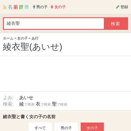
男の子
女の子
登録
ホーム
>
女の子
>
あ行
綾衣聖(あいせ)
よみ:
あいせ
検索:
綾
衣
聖
で検索
で検索
で検索
綾衣聖と書く女の子の名前
すべて
男の子
女の子