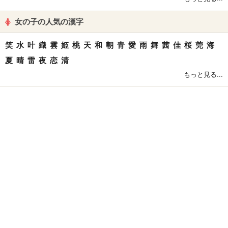
女の子の人気の漢字
笑
水
叶
織
雲
姫
桃
天
和
朝
青
愛
雨
舞
茜
佳
桜
莞
海
夏
晴
雷
夜
恋
清
もっと見る...