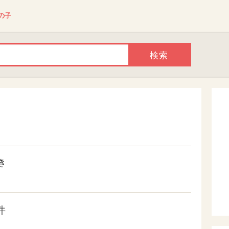
の子
き
件