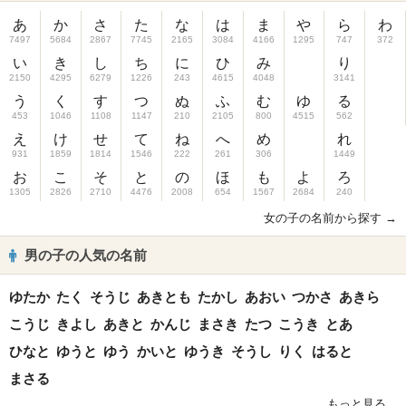
あ
か
さ
た
な
は
ま
や
ら
わ
7497
5684
2867
7745
2165
3084
4166
1295
747
372
い
き
し
ち
に
ひ
み
り
2150
4295
6279
1226
243
4615
4048
3141
う
く
す
つ
ぬ
ふ
む
ゆ
る
453
1046
1108
1147
210
2105
800
4515
562
え
け
せ
て
ね
へ
め
れ
931
1859
1814
1546
222
261
306
1449
お
こ
そ
と
の
ほ
も
よ
ろ
1305
2826
2710
4476
2008
654
1567
2684
240
女の子の名前から探す →
男の子の人気の名前
ゆたか
たく
そうじ
あきとも
たかし
あおい
つかさ
あきら
こうじ
きよし
あきと
かんじ
まさき
たつ
こうき
とあ
ひなと
ゆうと
ゆう
かいと
ゆうき
そうし
りく
はると
まさる
もっと見る...