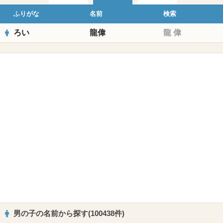
ふりがな
名前
検索
ろい
龍偉
龍
偉
男の子の名前から探す(100438件)