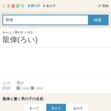
男の子
女の子
登録
ホーム
>
男の子
>
ろ行
龍偉(ろい)
よみ:
ろい
検索:
龍
偉
で検索
で検索
龍偉と書く男の子の名前
すべて
男の子
女の子