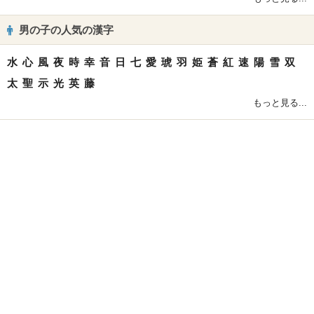
男の子の人気の漢字
水
心
風
夜
時
幸
音
日
七
愛
琥
羽
姫
蒼
紅
速
陽
雪
双
太
聖
示
光
英
藤
もっと見る...