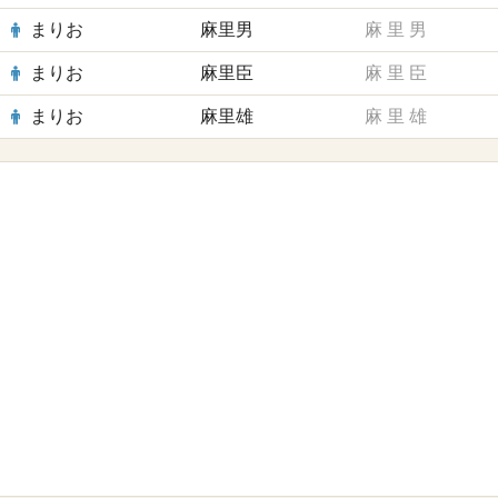
まりお
麻里男
麻
里
男
まりお
麻里臣
麻
里
臣
まりお
麻里雄
麻
里
雄