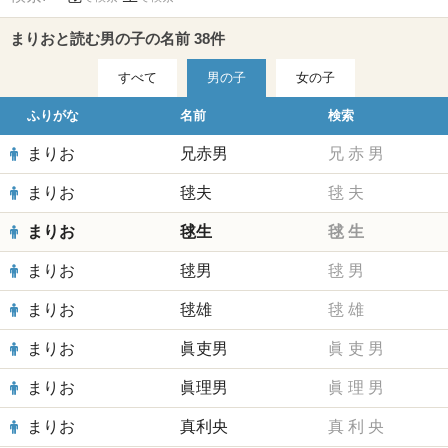
まりおと読む男の子の名前 38件
すべて
男の子
女の子
ふりがな
名前
検索
まりお
兄赤男
兄
赤
男
まりお
毬夫
毬
夫
まりお
毬生
毬
生
まりお
毬男
毬
男
まりお
毬雄
毬
雄
まりお
眞吏男
眞
吏
男
まりお
眞理男
眞
理
男
まりお
真利央
真
利
央