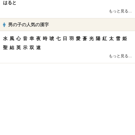
はると
もっと見る...
男の子の人気の漢字
水
風
心
音
幸
夜
時
琥
七
日
羽
愛
蒼
光
陽
紅
太
雪
姫
聖
結
英
示
双
速
もっと見る...