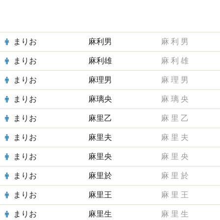
まりお
麻利男
麻
利
男
まりお
麻利雄
麻
利
雄
まりお
麻理男
麻
理
男
まりお
麻璃央
麻
璃
央
まりお
麻里乙
麻
里
乙
まりお
麻里夫
麻
里
夫
まりお
麻里央
麻
里
央
まりお
麻里於
麻
里
於
まりお
麻里王
麻
里
王
まりお
麻里生
麻
里
生