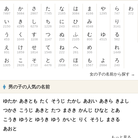
あ
か
さ
た
な
は
ま
や
ら
わ
7497
5684
2867
7745
2165
3084
4166
1295
747
372
い
き
し
ち
に
ひ
み
り
2150
4295
6279
1226
243
4615
4048
3141
う
く
す
つ
ぬ
ふ
む
ゆ
る
453
1046
1108
1147
210
2105
800
4515
562
え
け
せ
て
ね
へ
め
れ
931
1859
1814
1546
222
261
306
1449
お
こ
そ
と
の
ほ
も
よ
ろ
1305
2826
2710
4476
2008
654
1567
2684
240
女の子の名前から探す →
男の子の人気の名前
ゆたか
あきとも
たく
そうじ
たかし
あおい
あきら
きよし
つかさ
こうじ
あきと
たつ
まさき
かんじ
ひなと
とあ
こうき
ゆうと
ゆうき
ゆう
かいと
りく
そうし
まさる
あおと
もっと見る...