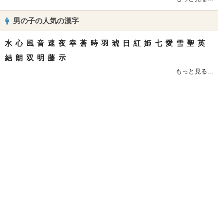
男の子の人気の漢字
水
心
風
音
速
夜
幸
蒼
時
羽
琥
日
紅
姫
七
愛
雪
聖
英
結
朗
双
明
藤
示
もっと見る...