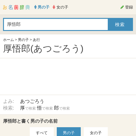
男の子
女の子
登録
ホーム
>
男の子
>
あ行
厚悟郎(あつごろう)
よみ:
あつごろう
検索:
厚
悟
郎
で検索
で検索
で検索
厚悟郎と書く男の子の名前
すべて
男の子
女の子