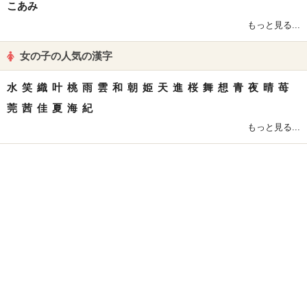
こあみ
もっと見る...
女の子の人気の漢字
水
笑
織
叶
桃
雨
雲
和
朝
姫
天
進
桜
舞
想
青
夜
晴
苺
莞
茜
佳
夏
海
紀
もっと見る...