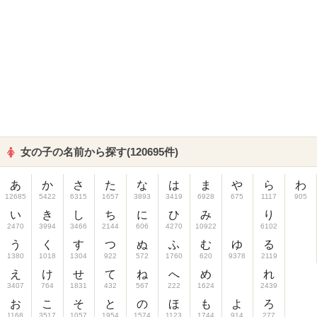
女の子の名前から探す(120695件)
あ
か
さ
た
な
は
ま
や
ら
わ
12685
5422
6315
1657
3893
3419
6928
675
1117
905
い
き
し
ち
に
ひ
み
り
2470
3994
3466
2144
606
4270
10922
6102
う
く
す
つ
ぬ
ふ
む
ゆ
る
1380
1018
1304
922
572
1760
620
9378
2119
え
け
せ
て
ね
へ
め
れ
3407
764
1831
432
567
222
1624
2439
お
こ
そ
と
の
ほ
も
よ
ろ
1168
3517
1057
1954
1574
1123
1744
914
277