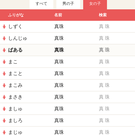
すべて
男の子
女の子
ふりがな
名前
検索
しずく
真珠
真
珠
しんじゅ
真珠
真
珠
ぱある
真珠
真
珠
まこ
真珠
真
珠
まこと
真珠
真
珠
まこみ
真珠
真
珠
まさき
真珠
真
珠
ましゅ
真珠
真
珠
ましろ
真珠
真
珠
まじゅ
真珠
真
珠