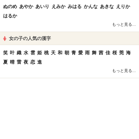
ぬのめ
あやか
あいり
えみか
みはる
かんな
あきな
えりか
はるか
もっと見る...
女の子の人気の漢字
笑
叶
織
水
雲
姫
桃
天
和
朝
青
愛
雨
舞
茜
佳
桜
莞
海
夏
晴
雷
夜
恋
進
もっと見る...