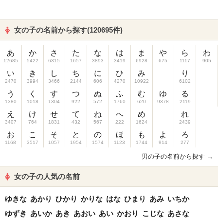
女の子の名前から探す(120695件)
あ
か
さ
た
な
は
ま
や
ら
わ
12685
5422
6315
1657
3893
3419
6928
675
1117
905
い
き
し
ち
に
ひ
み
り
2470
3994
3466
2144
606
4270
10922
6102
う
く
す
つ
ぬ
ふ
む
ゆ
る
1380
1018
1304
922
572
1760
620
9378
2119
え
け
せ
て
ね
へ
め
れ
3407
764
1831
432
567
222
1624
2439
お
こ
そ
と
の
ほ
も
よ
ろ
1168
3517
1057
1954
1574
1123
1744
914
277
男の子の名前から探す →
女の子の人気の名前
ゆきな
あかり
ひかり
かりな
はな
ひまり
あみ
いちか
ゆずき
あいか
あき
あおい
あい
かおり
こじな
あさな