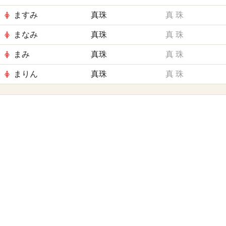
ますみ
真珠
真
珠
まなみ
真珠
真
珠
まみ
真珠
真
珠
まりん
真珠
真
珠