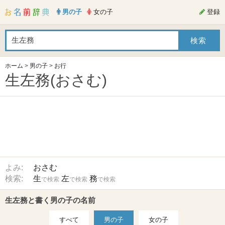
男の子
女の子
登録
ホーム
>
男の子
>
お行
生左務(おさむ)
よみ:
おさむ
検索:
生
左
務
で検索
で検索
で検索
生左務と書く男の子の名前
すべて
男の子
女の子