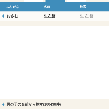
ふりがな
名前
検索
おさむ
生左務
生
左
務
男の子の名前から探す(100438件)