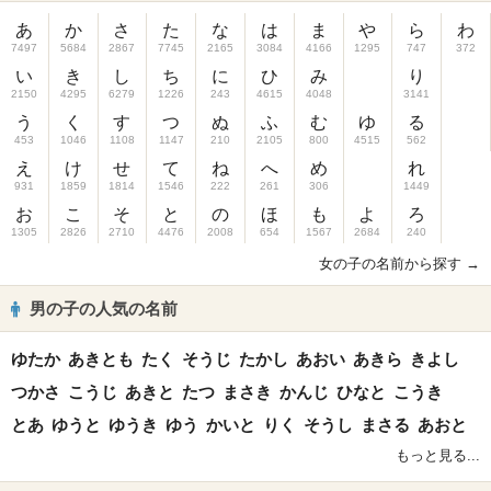
あ
か
さ
た
な
は
ま
や
ら
わ
7497
5684
2867
7745
2165
3084
4166
1295
747
372
い
き
し
ち
に
ひ
み
り
2150
4295
6279
1226
243
4615
4048
3141
う
く
す
つ
ぬ
ふ
む
ゆ
る
453
1046
1108
1147
210
2105
800
4515
562
え
け
せ
て
ね
へ
め
れ
931
1859
1814
1546
222
261
306
1449
お
こ
そ
と
の
ほ
も
よ
ろ
1305
2826
2710
4476
2008
654
1567
2684
240
女の子の名前から探す →
男の子の人気の名前
ゆたか
あきとも
たく
そうじ
たかし
あおい
あきら
きよし
つかさ
こうじ
あきと
たつ
まさき
かんじ
ひなと
こうき
とあ
ゆうと
ゆうき
ゆう
かいと
りく
そうし
まさる
あおと
もっと見る...