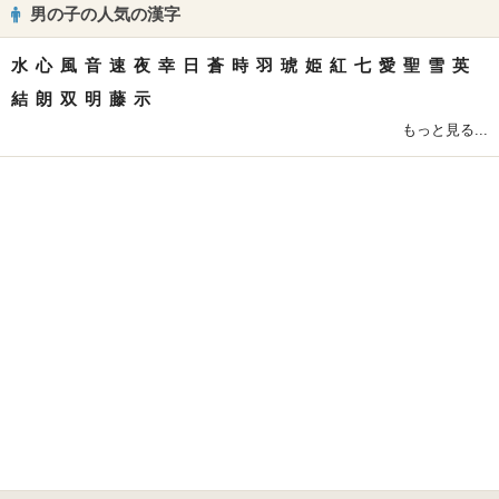
男の子の人気の漢字
水
心
風
音
速
夜
幸
日
蒼
時
羽
琥
姫
紅
七
愛
聖
雪
英
結
朗
双
明
藤
示
もっと見る...