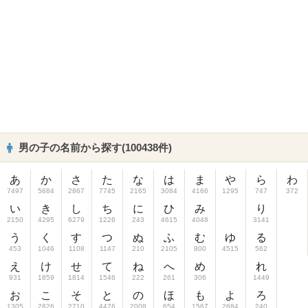
男の子の名前から探す(100438件)
あ
か
さ
た
な
は
ま
や
ら
わ
7497
5684
2867
7745
2165
3084
4166
1295
747
372
い
き
し
ち
に
ひ
み
り
2150
4295
6279
1226
243
4615
4048
3141
う
く
す
つ
ぬ
ふ
む
ゆ
る
453
1046
1108
1147
210
2105
800
4515
562
え
け
せ
て
ね
へ
め
れ
931
1859
1814
1546
222
261
306
1449
お
こ
そ
と
の
ほ
も
よ
ろ
1305
2826
2710
4476
2008
654
1567
2684
240