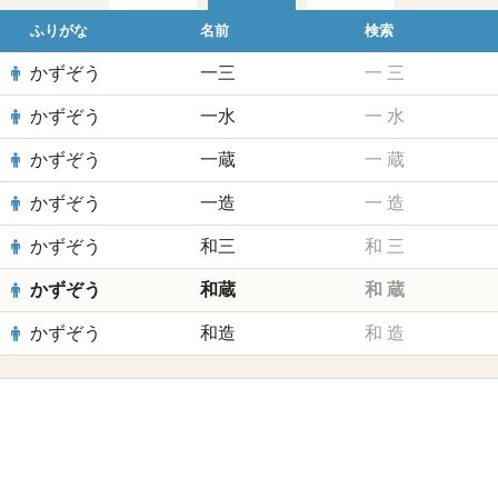
ふりがな
名前
検索
かずぞう
一三
一
三
かずぞう
一水
一
水
かずぞう
一蔵
一
蔵
かずぞう
一造
一
造
かずぞう
和三
和
三
かずぞう
和蔵
和
蔵
かずぞう
和造
和
造