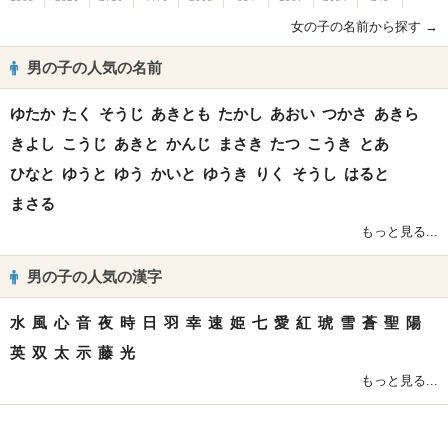
女の子の名前から探す →
男の子の人気の名前
ゆたか
たく
そうじ
あきとも
たかし
あおい
つかさ
あきら
きよし
こうじ
あきと
かんじ
まさき
たつ
こうき
とあ
ひなと
ゆうと
ゆう
かいと
ゆうき
りく
そうし
はると
まさる
もっと見る...
男の子の人気の漢字
水
風
心
音
夜
時
日
羽
幸
速
姫
七
愛
紅
琥
雪
蒼
聖
陽
英
双
太
示
藤
光
もっと見る...