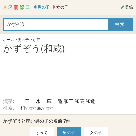
男の子
女の子
登録
ホーム
>
男の子
>
か行
かずぞう(和蔵)
漢字:
一三
一水
一蔵
一造
和三
和蔵
和造
検索:
和
蔵
で検索
で検索
かずぞうと読む男の子の名前 7件
すべて
男の子
女の子