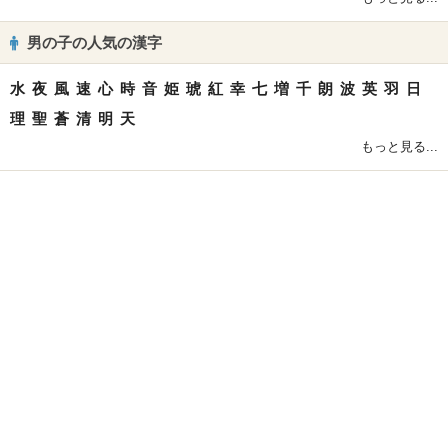
男の子の人気の漢字
水
夜
風
速
心
時
音
姫
琥
紅
幸
七
増
千
朗
波
英
羽
日
理
聖
蒼
清
明
天
もっと見る...