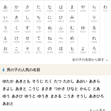
あ
か
さ
た
な
は
ま
や
ら
わ
7497
5684
2867
7745
2165
3084
4166
1295
747
372
い
き
し
ち
に
ひ
み
り
2150
4295
6279
1226
243
4615
4048
3141
う
く
す
つ
ぬ
ふ
む
ゆ
る
453
1046
1108
1147
210
2105
800
4515
562
え
け
せ
て
ね
へ
め
れ
931
1859
1814
1546
222
261
306
1449
お
こ
そ
と
の
ほ
も
よ
ろ
1305
2826
2710
4476
2008
654
1567
2684
240
女の子の名前から探す →
男の子の人気の名前
ゆたか
あきとも
そうじ
たく
たつ
たかし
あおい
あきら
きよし
あきと
こうじ
まさき
つかさ
ひなと
かんじ
とあ
ゆう
あさひ
ゆうと
ゆうき
まさる
こうき
そうし
あきひろ
あおと
もっと見る...