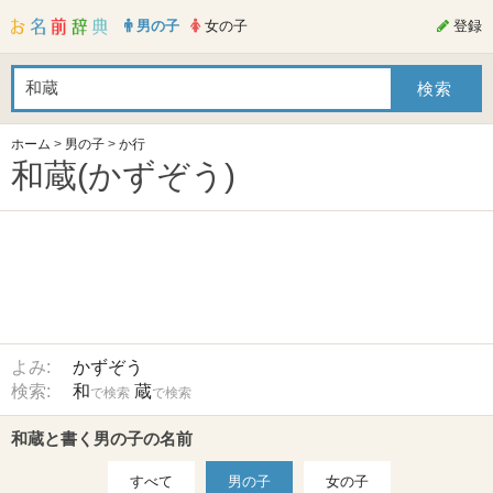
男の子
女の子
登録
ホーム
>
男の子
>
か行
和蔵(かずぞう)
よみ:
かずぞう
検索:
和
蔵
で検索
で検索
和蔵と書く男の子の名前
すべて
男の子
女の子