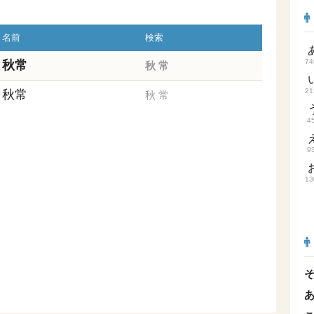
名前
検索
74
秋常
秋
常
21
秋常
秋
常
4
9
13