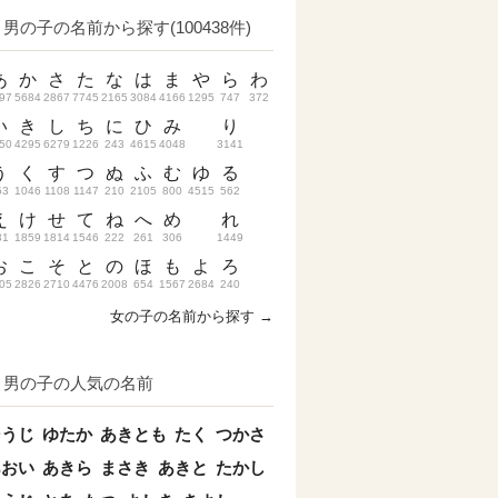
男の子の名前から探す(100438件)
あ
か
さ
た
な
は
ま
や
ら
わ
97
5684
2867
7745
2165
3084
4166
1295
747
372
い
き
し
ち
に
ひ
み
り
50
4295
6279
1226
243
4615
4048
3141
う
く
す
つ
ぬ
ふ
む
ゆ
る
53
1046
1108
1147
210
2105
800
4515
562
え
け
せ
て
ね
へ
め
れ
31
1859
1814
1546
222
261
306
1449
お
こ
そ
と
の
ほ
も
よ
ろ
05
2826
2710
4476
2008
654
1567
2684
240
女の子の名前から探す →
男の子の人気の名前
そうじ
ゆたか
あきとも
たく
つかさ
あおい
あきら
まさき
あきと
たかし