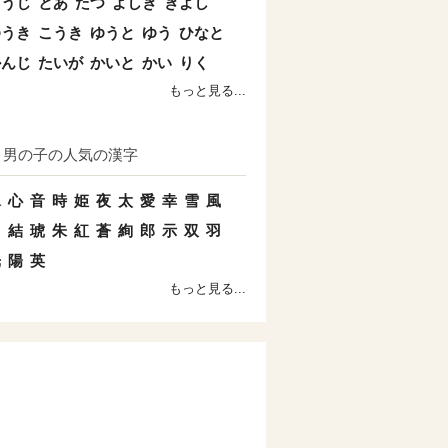
こうじ
とあ
たつ
よしき
きよし
ゆうき
こうき
ゆうと
ゆう
ひなと
かんじ
たいが
かいと
かい
りく
もっと見る...
男の子の人気の漢字
水
心
音
時
姫
夜
太
愛
幸
雪
風
日
結
琥
朱
紅
蒼
絢
郎
示
双
羽
光
陽
英
もっと見る...