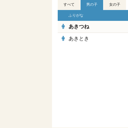
すべて
男の子
女の子
ふりがな
あきつね
あきとき