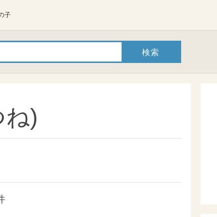
の子
ね)
件