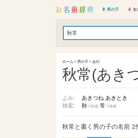
男の子
女
ホーム
>
男の子
>
あ行
秋常(あきつ
よみ:
あきつね
あきとき
検索:
秋
常
で検索
で検索
秋常と書く男の子の名前 2