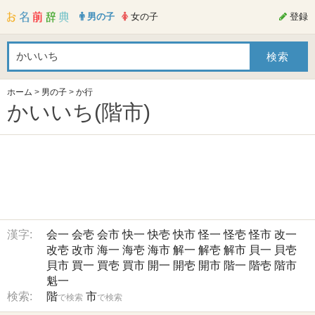
男の子
女の子
登録
ホーム
>
男の子
>
か行
かいいち(階市)
漢字:
会一
会壱
会市
快一
快壱
快市
怪一
怪壱
怪市
改一
改壱
改市
海一
海壱
海市
解一
解壱
解市
貝一
貝壱
貝市
買一
買壱
買市
開一
開壱
開市
階一
階壱
階市
魁一
検索:
階
市
で検索
で検索