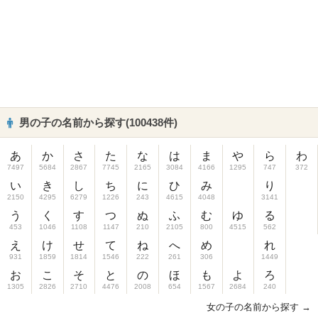
男の子の名前から探す(100438件)
あ
か
さ
た
な
は
ま
や
ら
わ
7497
5684
2867
7745
2165
3084
4166
1295
747
372
い
き
し
ち
に
ひ
み
り
2150
4295
6279
1226
243
4615
4048
3141
う
く
す
つ
ぬ
ふ
む
ゆ
る
453
1046
1108
1147
210
2105
800
4515
562
え
け
せ
て
ね
へ
め
れ
931
1859
1814
1546
222
261
306
1449
お
こ
そ
と
の
ほ
も
よ
ろ
1305
2826
2710
4476
2008
654
1567
2684
240
女の子の名前から探す →