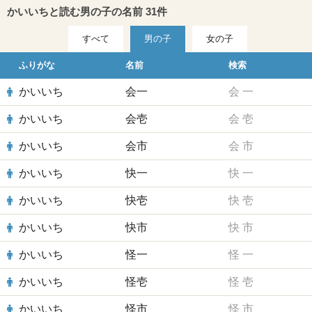
かいいちと読む男の子の名前 31件
すべて
男の子
女の子
ふりがな
名前
検索
かいいち
会一
会
一
かいいち
会壱
会
壱
かいいち
会市
会
市
かいいち
快一
快
一
かいいち
快壱
快
壱
かいいち
快市
快
市
かいいち
怪一
怪
一
かいいち
怪壱
怪
壱
かいいち
怪市
怪
市