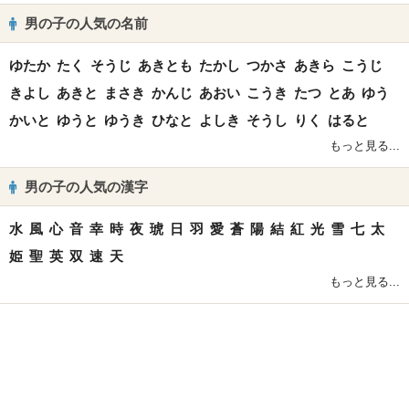
男の子の人気の名前
ゆたか
たく
そうじ
あきとも
たかし
つかさ
あきら
こうじ
きよし
あきと
まさき
かんじ
あおい
こうき
たつ
とあ
ゆう
かいと
ゆうと
ゆうき
ひなと
よしき
そうし
りく
はると
もっと見る...
男の子の人気の漢字
水
風
心
音
幸
時
夜
琥
日
羽
愛
蒼
陽
結
紅
光
雪
七
太
姫
聖
英
双
速
天
もっと見る...