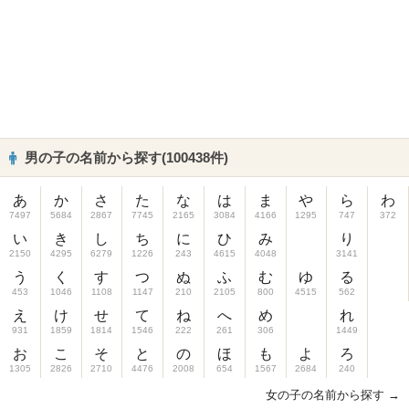
男の子の名前から探す(100438件)
あ
か
さ
た
な
は
ま
や
ら
わ
7497
5684
2867
7745
2165
3084
4166
1295
747
372
い
き
し
ち
に
ひ
み
り
2150
4295
6279
1226
243
4615
4048
3141
う
く
す
つ
ぬ
ふ
む
ゆ
る
453
1046
1108
1147
210
2105
800
4515
562
え
け
せ
て
ね
へ
め
れ
931
1859
1814
1546
222
261
306
1449
お
こ
そ
と
の
ほ
も
よ
ろ
1305
2826
2710
4476
2008
654
1567
2684
240
女の子の名前から探す →