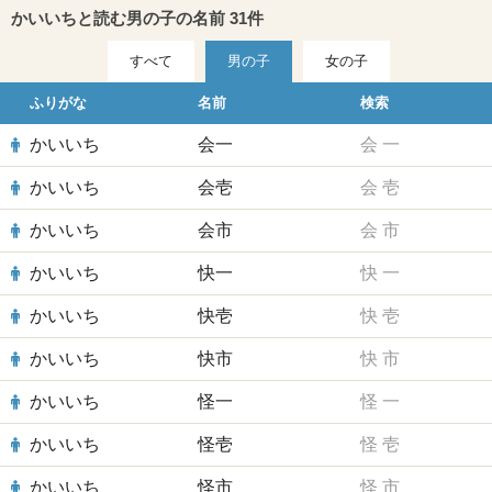
かいいちと読む男の子の名前 31件
すべて
男の子
女の子
ふりがな
名前
検索
かいいち
会一
会
一
かいいち
会壱
会
壱
かいいち
会市
会
市
かいいち
快一
快
一
かいいち
快壱
快
壱
かいいち
快市
快
市
かいいち
怪一
怪
一
かいいち
怪壱
怪
壱
かいいち
怪市
怪
市