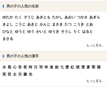
男の子の人気の名前
ゆたか
たく
そうじ
あきとも
たかし
あおい
つかさ
あきら
きよし
こうじ
あきと
かんじ
まさき
たつ
こうき
とあ
ひなと
ゆうと
ゆう
かいと
ゆうき
そうし
りく
はると
まさる
もっと見る...
男の子の人気の漢字
水
風
心
音
夜
時
日
羽
幸
速
姫
七
愛
紅
琥
雪
蒼
聖
陽
英
双
太
示
藤
光
もっと見る...