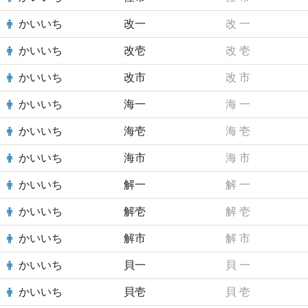
かいいち
改一
改
一
かいいち
改壱
改
壱
かいいち
改市
改
市
かいいち
海一
海
一
かいいち
海壱
海
壱
かいいち
海市
海
市
かいいち
解一
解
一
かいいち
解壱
解
壱
かいいち
解市
解
市
かいいち
貝一
貝
一
かいいち
貝壱
貝
壱