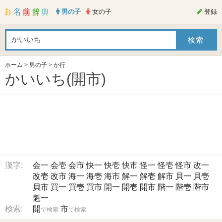
男の子
女の子
登録
ホーム
>
男の子
>
か行
かいいち(開市)
漢字:
会一
会壱
会市
快一
快壱
快市
怪一
怪壱
怪市
改一
改壱
改市
海一
海壱
海市
解一
解壱
解市
貝一
貝壱
貝市
買一
買壱
買市
開一
開壱
開市
階一
階壱
階市
魁一
検索:
開
市
で検索
で検索