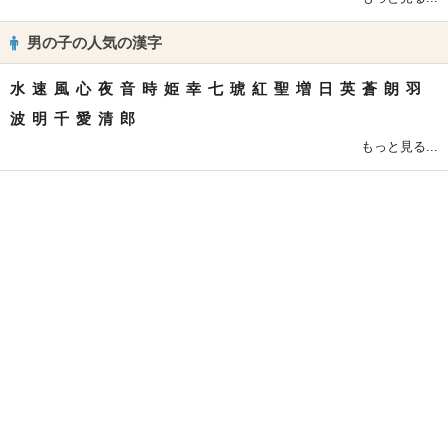
男の子の人気の漢字
水
速
風
心
夜
音
時
姫
幸
七
琥
紅
聖
増
日
英
蒼
朗
羽
波
明
千
愛
清
郎
もっと見る...