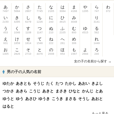
あ
か
さ
た
な
は
ま
や
ら
わ
7497
5684
2867
7745
2165
3084
4166
1295
747
372
い
き
し
ち
に
ひ
み
り
2150
4295
6279
1226
243
4615
4048
3141
う
く
す
つ
ぬ
ふ
む
ゆ
る
453
1046
1108
1147
210
2105
800
4515
562
え
け
せ
て
ね
へ
め
れ
931
1859
1814
1546
222
261
306
1449
お
こ
そ
と
の
ほ
も
よ
ろ
1305
2826
2710
4476
2008
654
1567
2684
240
女の子の名前から探す →
男の子の人気の名前
ゆたか
あきとも
そうじ
たく
たつ
たかし
あおい
きよし
つかさ
あきら
こうじ
あきと
まさき
ひなと
かんじ
とあ
ゆうと
ゆう
あさひ
ゆうき
こうき
まさる
そうし
あおと
はると
もっと見る...