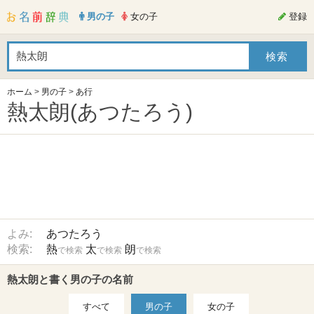
男の子
女の子
登録
ホーム
>
男の子
>
あ行
熱太朗(あつたろう)
よみ:
あつたろう
検索:
熱
太
朗
で検索
で検索
で検索
熱太朗と書く男の子の名前
すべて
男の子
女の子