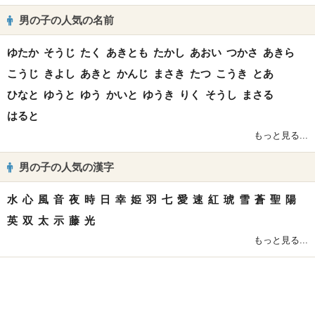
男の子の人気の名前
ゆたか
そうじ
たく
あきとも
たかし
あおい
つかさ
あきら
こうじ
きよし
あきと
かんじ
まさき
たつ
こうき
とあ
ひなと
ゆうと
ゆう
かいと
ゆうき
りく
そうし
まさる
はると
もっと見る...
男の子の人気の漢字
水
心
風
音
夜
時
日
幸
姫
羽
七
愛
速
紅
琥
雪
蒼
聖
陽
英
双
太
示
藤
光
もっと見る...