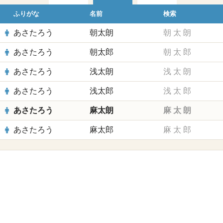
ふりがな
名前
検索
あさたろう
朝太朗
朝
太
朗
あさたろう
朝太郎
朝
太
郎
あさたろう
浅太朗
浅
太
朗
あさたろう
浅太郎
浅
太
郎
あさたろう
麻太朗
麻
太
朗
あさたろう
麻太郎
麻
太
郎