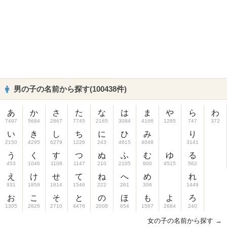
男の子の名前から探す(100438件)
あ
か
さ
た
な
は
ま
や
ら
わ
7497
5684
2867
7745
2165
3084
4166
1295
747
372
い
き
し
ち
に
ひ
み
り
2150
4295
6279
1226
243
4615
4048
3141
う
く
す
つ
ぬ
ふ
む
ゆ
る
453
1046
1108
1147
210
2105
800
4515
562
え
け
せ
て
ね
へ
め
れ
931
1859
1814
1546
222
261
306
1449
お
こ
そ
と
の
ほ
も
よ
ろ
1305
2826
2710
4476
2008
654
1567
2684
240
女の子の名前から探す →