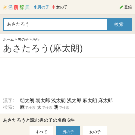
男の子
女の子
登録
ホーム
>
男の子
>
あ行
あさたろう(麻太朗)
漢字:
朝太朗
朝太郎
浅太朗
浅太郎
麻太朗
麻太郎
検索:
麻
太
朗
で検索
で検索
で検索
あさたろうと読む男の子の名前 6件
すべて
男の子
女の子