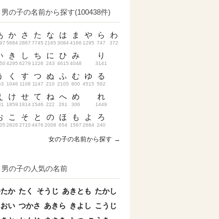
男の子の名前から探す(100438件)
あ
か
さ
た
な
は
ま
や
ら
わ
97
5684
2867
7745
2165
3084
4166
1295
747
372
い
き
し
ち
に
ひ
み
り
50
4295
6279
1226
243
4615
4048
3141
う
く
す
つ
ぬ
ふ
む
ゆ
る
53
1046
1108
1147
210
2105
800
4515
562
え
け
せ
て
ね
へ
め
れ
31
1859
1814
1546
222
261
306
1449
お
こ
そ
と
の
ほ
も
よ
ろ
05
2826
2710
4476
2008
654
1567
2684
240
女の子の名前から探す →
男の子の人気の名前
ゆたか
たく
そうじ
あきとも
たかし
あおい
つかさ
あきら
きよし
こうじ