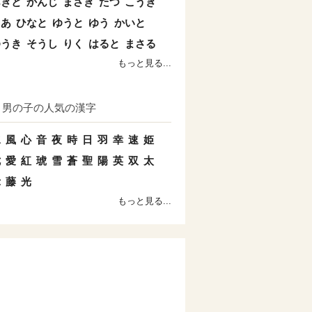
あきと
かんじ
まさき
たつ
こうき
とあ
ひなと
ゆうと
ゆう
かいと
ゆうき
そうし
りく
はると
まさる
もっと見る...
男の子の人気の漢字
水
風
心
音
夜
時
日
羽
幸
速
姫
七
愛
紅
琥
雪
蒼
聖
陽
英
双
太
示
藤
光
もっと見る...