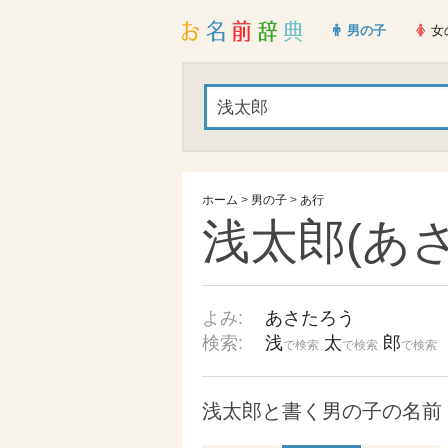
男の子
女
ホーム
>
男の子
>
あ行
浅太郎(あ
よみ:
あさたろう
検索:
浅
太
郎
で検索
で検索
で検索
浅太郎と書く男の子の名前