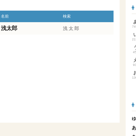
名前
検索
74
浅太郎
浅
太
郎
21
4
9
13