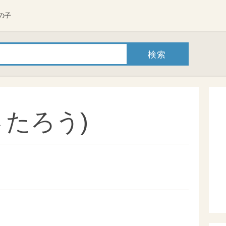
の子
さたろう)