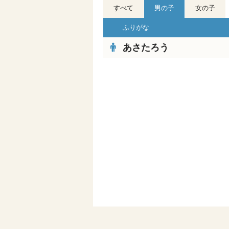
すべて
男の子
女の子
ふりがな
あさたろう