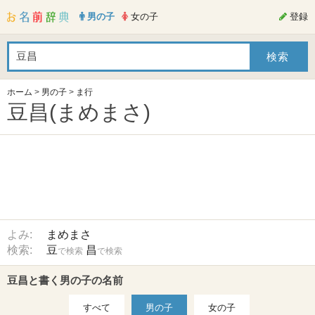
男の子
女の子
登録
ホーム
>
男の子
>
ま行
豆昌(まめまさ)
よみ:
まめまさ
検索:
豆
昌
で検索
で検索
豆昌と書く男の子の名前
すべて
男の子
女の子