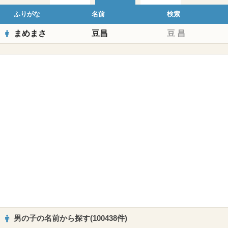
ふりがな
名前
検索
まめまさ
豆昌
豆
昌
男の子の名前から探す(100438件)