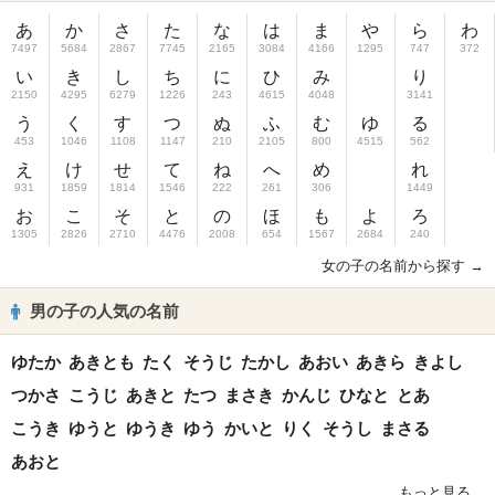
あ
か
さ
た
な
は
ま
や
ら
わ
7497
5684
2867
7745
2165
3084
4166
1295
747
372
い
き
し
ち
に
ひ
み
り
2150
4295
6279
1226
243
4615
4048
3141
う
く
す
つ
ぬ
ふ
む
ゆ
る
453
1046
1108
1147
210
2105
800
4515
562
え
け
せ
て
ね
へ
め
れ
931
1859
1814
1546
222
261
306
1449
お
こ
そ
と
の
ほ
も
よ
ろ
1305
2826
2710
4476
2008
654
1567
2684
240
女の子の名前から探す →
男の子の人気の名前
ゆたか
あきとも
たく
そうじ
たかし
あおい
あきら
きよし
つかさ
こうじ
あきと
たつ
まさき
かんじ
ひなと
とあ
こうき
ゆうと
ゆうき
ゆう
かいと
りく
そうし
まさる
あおと
もっと見る...