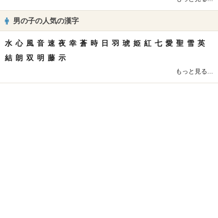
男の子の人気の漢字
水
心
風
音
速
夜
幸
蒼
時
日
羽
琥
姫
紅
七
愛
聖
雪
英
結
朗
双
明
藤
示
もっと見る...