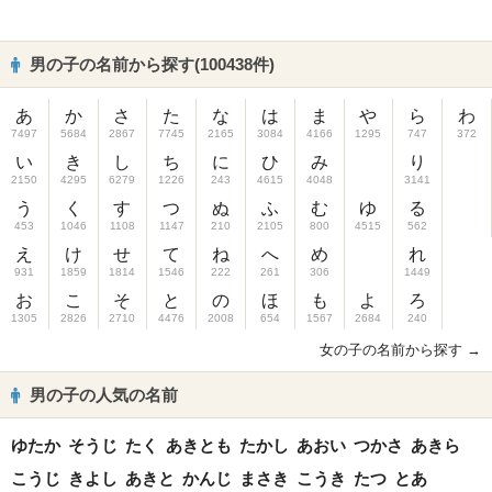
男の子の名前から探す(100438件)
あ
か
さ
た
な
は
ま
や
ら
わ
7497
5684
2867
7745
2165
3084
4166
1295
747
372
い
き
し
ち
に
ひ
み
り
2150
4295
6279
1226
243
4615
4048
3141
う
く
す
つ
ぬ
ふ
む
ゆ
る
453
1046
1108
1147
210
2105
800
4515
562
え
け
せ
て
ね
へ
め
れ
931
1859
1814
1546
222
261
306
1449
お
こ
そ
と
の
ほ
も
よ
ろ
1305
2826
2710
4476
2008
654
1567
2684
240
女の子の名前から探す →
男の子の人気の名前
ゆたか
そうじ
たく
あきとも
たかし
あおい
つかさ
あきら
こうじ
きよし
あきと
かんじ
まさき
こうき
たつ
とあ