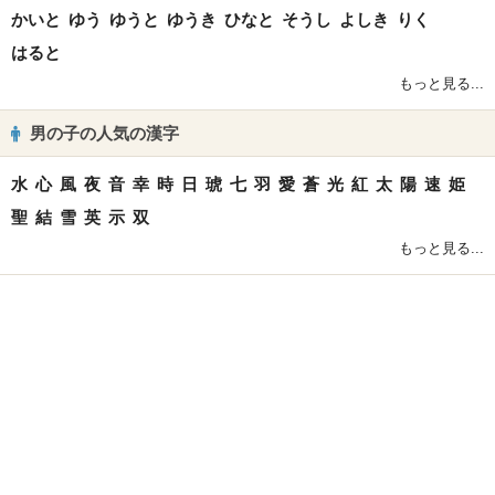
かいと
ゆう
ゆうと
ゆうき
ひなと
そうし
よしき
りく
はると
もっと見る...
男の子の人気の漢字
水
心
風
夜
音
幸
時
日
琥
七
羽
愛
蒼
光
紅
太
陽
速
姫
聖
結
雪
英
示
双
もっと見る...