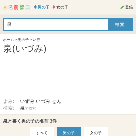
男の子
女の子
登録
ホーム
>
男の子
>
い行
泉(いづみ)
よみ:
いずみ
いづみ
せん
検索:
泉
で検索
泉と書く男の子の名前 3件
すべて
男の子
女の子