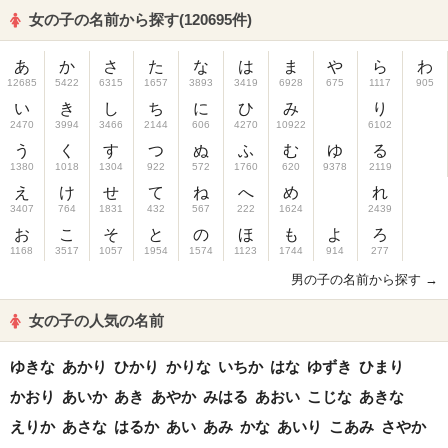
女の子の名前から探す(120695件)
あ
か
さ
た
な
は
ま
や
ら
わ
12685
5422
6315
1657
3893
3419
6928
675
1117
905
い
き
し
ち
に
ひ
み
り
2470
3994
3466
2144
606
4270
10922
6102
う
く
す
つ
ぬ
ふ
む
ゆ
る
1380
1018
1304
922
572
1760
620
9378
2119
え
け
せ
て
ね
へ
め
れ
3407
764
1831
432
567
222
1624
2439
お
こ
そ
と
の
ほ
も
よ
ろ
1168
3517
1057
1954
1574
1123
1744
914
277
男の子の名前から探す →
女の子の人気の名前
ゆきな
あかり
ひかり
かりな
いちか
はな
ゆずき
ひまり
かおり
あいか
あき
あやか
みはる
あおい
こじな
あきな
えりか
あさな
はるか
あい
あみ
かな
あいり
こあみ
さやか