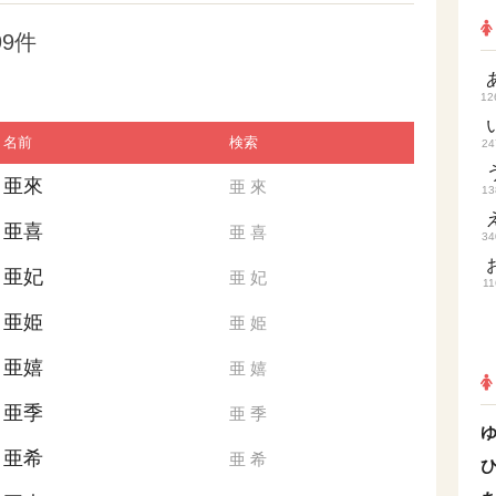
9件
12
名前
検索
24
亜來
亜
來
13
亜喜
亜
喜
34
亜妃
亜
妃
11
亜姫
亜
姫
亜嬉
亜
嬉
亜季
亜
季
亜希
亜
希