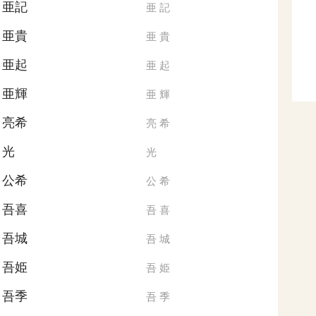
亜記
亜
記
亜貴
亜
貴
亜起
亜
起
亜輝
亜
輝
亮希
亮
希
光
光
公希
公
希
吾喜
吾
喜
吾城
吾
城
吾姫
吾
姫
吾季
吾
季