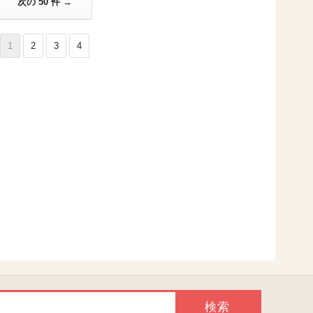
次の 50 件 →
1
2
3
4