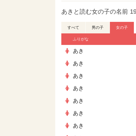
あきと読む女の子の名前 19
すべて
男の子
女の子
ふりがな
あき
あき
あき
あき
あき
あき
あき