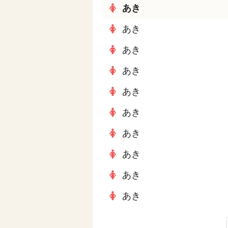
あき
あき
あき
あき
あき
あき
あき
あき
あき
あき