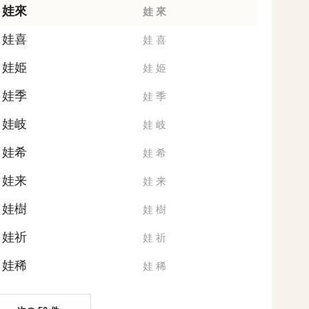
娃來
娃
來
娃喜
娃
喜
娃姫
娃
姫
娃季
娃
季
娃岐
娃
岐
娃希
娃
希
娃来
娃
来
娃樹
娃
樹
娃祈
娃
祈
娃稀
娃
稀