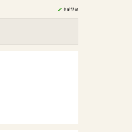
名前
登録