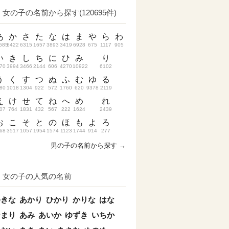
女の子の名前から探す(120695件)
あ
か
さ
た
な
は
ま
や
ら
わ
685
5422
6315
1657
3893
3419
6928
675
1117
905
い
き
し
ち
に
ひ
み
り
70
3994
3466
2144
606
4270
10922
6102
う
く
す
つ
ぬ
ふ
む
ゆ
る
80
1018
1304
922
572
1760
620
9378
2119
え
け
せ
て
ね
へ
め
れ
07
764
1831
432
567
222
1624
2439
お
こ
そ
と
の
ほ
も
よ
ろ
68
3517
1057
1954
1574
1123
1744
914
277
男の子の名前から探す →
女の子の人気の名前
ゆきな
あかり
ひかり
かりな
はな
ひまり
あみ
あいか
ゆずき
いちか