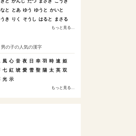
あきと
かんじ
たつ
まさき
こうき
ひなと
とあ
ゆう
ゆうと
かいと
ゆうき
りく
そうし
はると
まさる
もっと見る...
男の子の人気の漢字
水
風
心
音
夜
日
幸
羽
時
速
姫
蒼
七
紅
琥
愛
雪
聖
陽
太
英
双
藤
光
示
もっと見る...