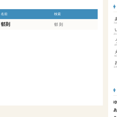
名前
検索
74
郁則
郁
則
21
4
9
13