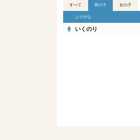
すべて
男の子
女の子
ふりがな
いくのり