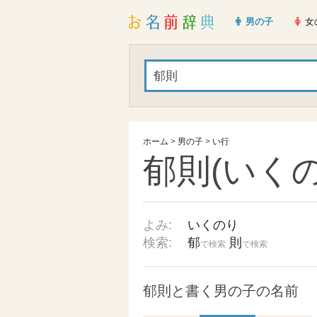
男の子
女
ホーム
>
男の子
>
い行
郁則(いくの
よみ:
いくのり
検索:
郁
則
で検索
で検索
郁則と書く男の子の名前