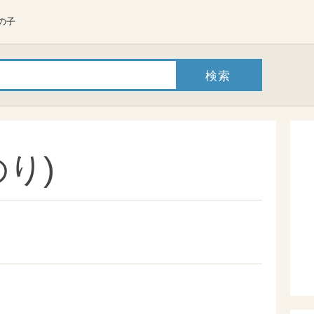
の子
り)