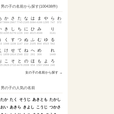
男の子の名前から探す(100438件)
あ
か
さ
た
な
は
ま
や
ら
わ
97
5684
2867
7745
2165
3084
4166
1295
747
372
い
き
し
ち
に
ひ
み
り
50
4295
6279
1226
243
4615
4048
3141
う
く
す
つ
ぬ
ふ
む
ゆ
る
53
1046
1108
1147
210
2105
800
4515
562
え
け
せ
て
ね
へ
め
れ
31
1859
1814
1546
222
261
306
1449
お
こ
そ
と
の
ほ
も
よ
ろ
05
2826
2710
4476
2008
654
1567
2684
240
女の子の名前から探す →
男の子の人気の名前
ゆたか
たく
そうじ
あきとも
たかし
あおい
あきら
きよし
こうじ
つかさ