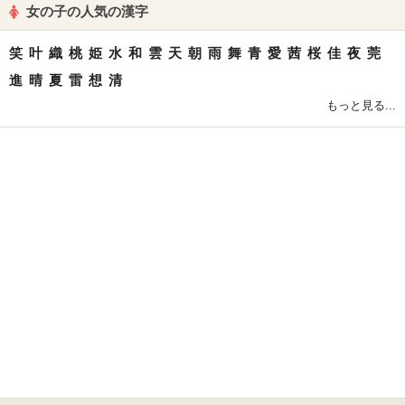
女の子の人気の漢字
笑
叶
織
桃
姫
水
和
雲
天
朝
雨
舞
青
愛
茜
桜
佳
夜
莞
進
晴
夏
雷
想
清
もっと見る...