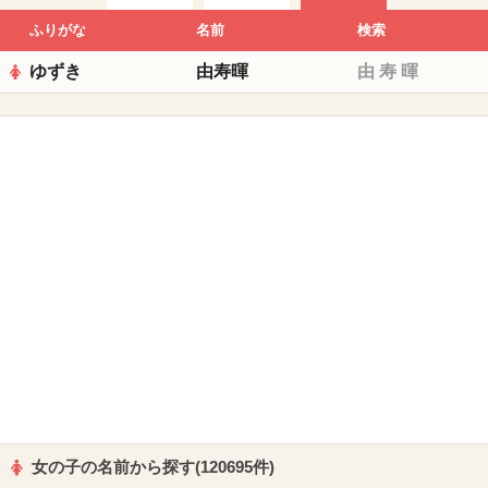
ふりがな
名前
検索
ゆずき
由寿暉
由
寿
暉
女の子の名前から探す(120695件)