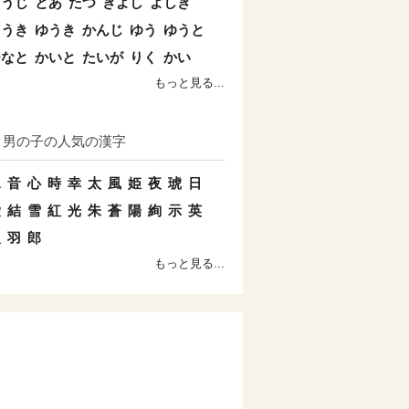
こうじ
とあ
たつ
きよし
よしき
こうき
ゆうき
かんじ
ゆう
ゆうと
ひなと
かいと
たいが
りく
かい
もっと見る...
男の子の人気の漢字
水
音
心
時
幸
太
風
姫
夜
琥
日
愛
結
雪
紅
光
朱
蒼
陽
絢
示
英
双
羽
郎
もっと見る...