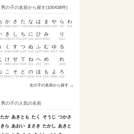
男の子の名前から探す(100438件)
あ
か
さ
た
な
は
ま
や
ら
わ
97
5684
2867
7745
2165
3084
4166
1295
747
372
い
き
し
ち
に
ひ
み
り
50
4295
6279
1226
243
4615
4048
3141
う
く
す
つ
ぬ
ふ
む
ゆ
る
53
1046
1108
1147
210
2105
800
4515
562
え
け
せ
て
ね
へ
め
れ
31
1859
1814
1546
222
261
306
1449
お
こ
そ
と
の
ほ
も
よ
ろ
05
2826
2710
4476
2008
654
1567
2684
240
女の子の名前から探す →
男の子の人気の名前
ゆたか
あきとも
たく
そうじ
つかさ
あきら
あおい
まさき
たかし
あきと