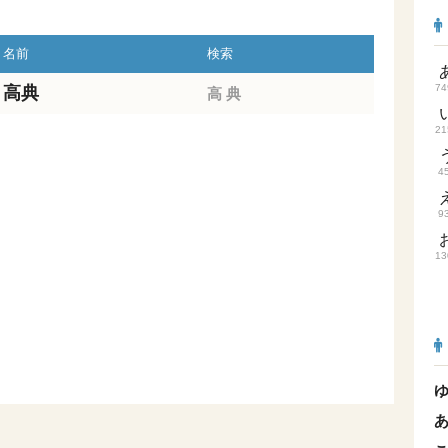
名前
検索
74
高典
高
典
21
4
9
13