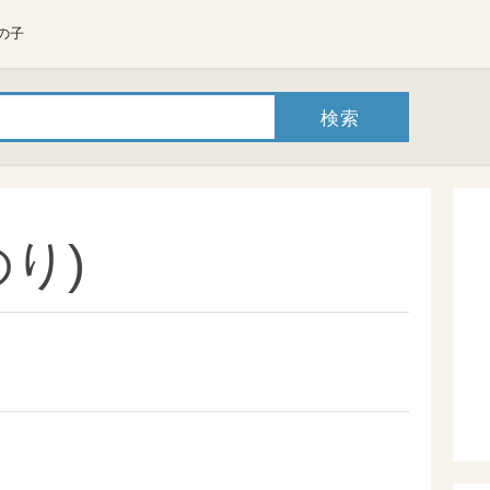
の子
り)