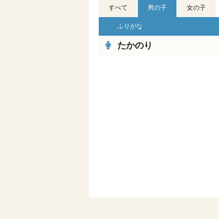
すべて
男の子
女の子
ふりがな
たかのり