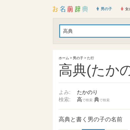
男の子
女
ホーム
>
男の子
>
た行
高典(たかの
よみ:
たかのり
検索:
高
典
で検索
で検索
高典と書く男の子の名前