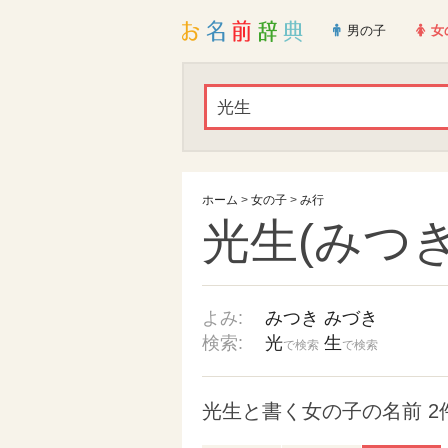
男の子
女
ホーム
>
女の子
>
み行
光生(みつき
よみ:
みつき
みづき
検索:
光
生
で検索
で検索
光生と書く女の子の名前 2