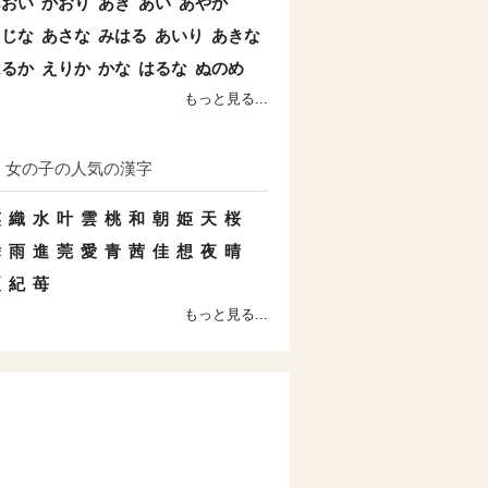
あおい
かおり
あき
あい
あやか
こじな
あさな
みはる
あいり
あきな
はるか
えりか
かな
はるな
ぬのめ
もっと見る...
女の子の人気の漢字
笑
織
水
叶
雲
桃
和
朝
姫
天
桜
舞
雨
進
莞
愛
青
茜
佳
想
夜
晴
夏
紀
苺
もっと見る...