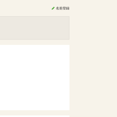
名前
登録