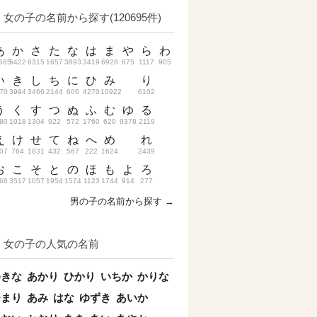
女の子の名前から探す(120695件)
あ
か
さ
た
な
は
ま
や
ら
わ
685
5422
6315
1657
3893
3419
6928
675
1117
905
い
き
し
ち
に
ひ
み
り
70
3994
3466
2144
606
4270
10922
6102
う
く
す
つ
ぬ
ふ
む
ゆ
る
80
1018
1304
922
572
1760
620
9378
2119
え
け
せ
て
ね
へ
め
れ
07
764
1831
432
567
222
1624
2439
お
こ
そ
と
の
ほ
も
よ
ろ
68
3517
1057
1954
1574
1123
1744
914
277
男の子の名前から探す →
女の子の人気の名前
ゆきな
あかり
ひかり
いちか
かりな
ひまり
あみ
はな
ゆずき
あいか