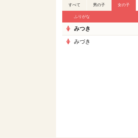
すべて
男の子
女の子
ふりがな
みつき
みづき