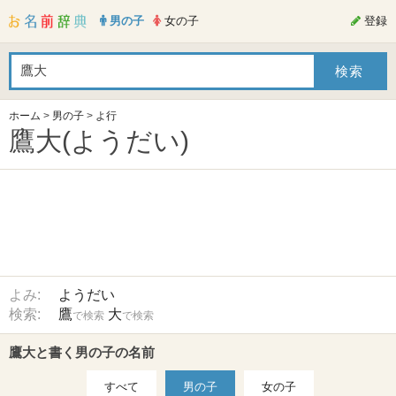
男の子
女の子
登録
ホーム
>
男の子
>
よ行
鷹大(ようだい)
よみ:
ようだい
検索:
鷹
大
で検索
で検索
鷹大と書く男の子の名前
すべて
男の子
女の子