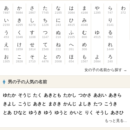
あ
か
さ
た
な
は
ま
や
ら
わ
7497
5684
2867
7745
2165
3084
4166
1295
747
372
い
き
し
ち
に
ひ
み
り
2150
4295
6279
1226
243
4615
4048
3141
う
く
す
つ
ぬ
ふ
む
ゆ
る
453
1046
1108
1147
210
2105
800
4515
562
え
け
せ
て
ね
へ
め
れ
931
1859
1814
1546
222
261
306
1449
お
こ
そ
と
の
ほ
も
よ
ろ
1305
2826
2710
4476
2008
654
1567
2684
240
女の子の名前から探す →
男の子の人気の名前
ゆたか
そうじ
たく
あきとも
たかし
つかさ
あおい
あきら
きよし
こうじ
あきと
まさき
かんじ
よしき
たつ
こうき
とあ
ひなと
ゆうき
ゆう
ゆうと
かいと
りく
そうし
あさひ
もっと見る...