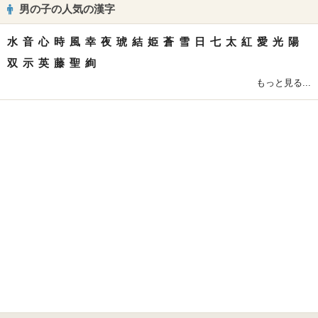
男の子の人気の漢字
水
音
心
時
風
幸
夜
琥
結
姫
蒼
雪
日
七
太
紅
愛
光
陽
双
示
英
藤
聖
絢
もっと見る...