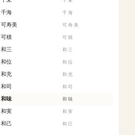
千未
千
未
千海
千
海
可寿美
可
寿
美
可積
可
積
和三
和
三
和位
和
位
和充
和
充
和司
和
司
和味
和
味
和実
和
実
和己
和
己