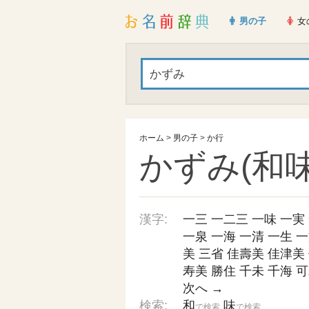
男の子
女
ホーム
>
男の子
>
か行
かずみ(和味
漢字:
一三
一二三
一味
一実
一泉
一海
一清
一生
一
美
三省
佳壽美
佳津美
寿美
勝住
千未
千海
可
次へ →
検索:
和
味
で検索
で検索