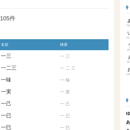
105件
74
21
名前
検索
4
一三
一
三
9
一二三
一
二
三
13
一味
一
味
一実
一
実
一己
一
己
一已
一
已
一巳
一
巳