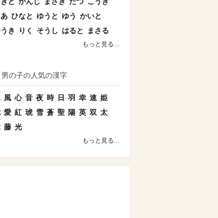
あきと
かんじ
まさき
たつ
こうき
とあ
ひなと
ゆうと
ゆう
かいと
ゆうき
りく
そうし
はると
まさる
もっと見る...
男の子の人気の漢字
水
風
心
音
夜
時
日
羽
幸
速
姫
七
愛
紅
琥
雪
蒼
聖
陽
英
双
太
示
藤
光
もっと見る...