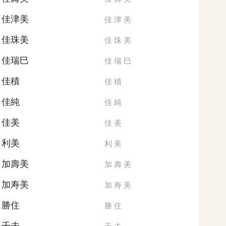
佳津美
佳
津
美
佳珠美
佳
珠
美
佳瑞巳
佳
瑞
巳
佳積
佳
積
佳純
佳
純
佳美
佳
美
利美
利
美
加壽美
加
壽
美
加寿美
加
寿
美
勝住
勝
住