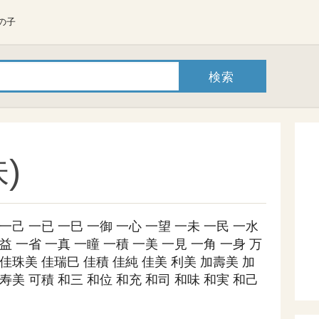
の子
)
一己
一已
一巳
一御
一心
一望
一未
一民
一水
益
一省
一真
一瞳
一積
一美
一見
一角
一身
万
佳珠美
佳瑞巳
佳積
佳純
佳美
利美
加壽美
加
寿美
可積
和三
和位
和充
和司
和味
和実
和己