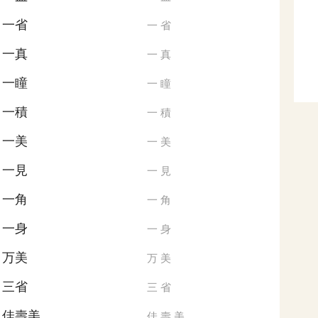
一省
一
省
一真
一
真
一瞳
一
瞳
一積
一
積
一美
一
美
一見
一
見
一角
一
角
一身
一
身
万美
万
美
三省
三
省
佳壽美
佳
壽
美