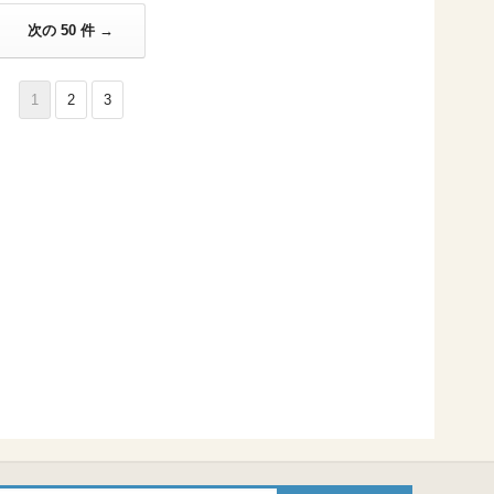
次の 50 件 →
1
2
3