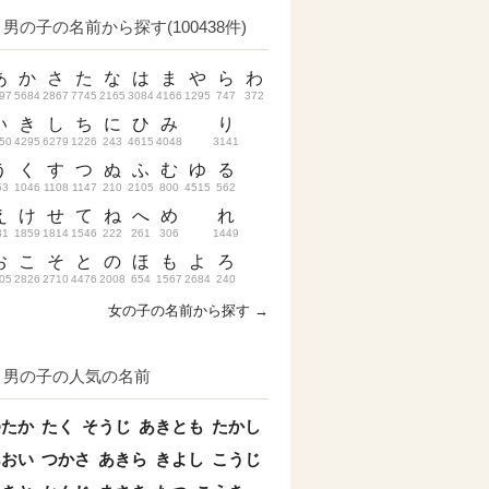
男の子の名前から探す(100438件)
あ
か
さ
た
な
は
ま
や
ら
わ
97
5684
2867
7745
2165
3084
4166
1295
747
372
い
き
し
ち
に
ひ
み
り
50
4295
6279
1226
243
4615
4048
3141
う
く
す
つ
ぬ
ふ
む
ゆ
る
53
1046
1108
1147
210
2105
800
4515
562
え
け
せ
て
ね
へ
め
れ
31
1859
1814
1546
222
261
306
1449
お
こ
そ
と
の
ほ
も
よ
ろ
05
2826
2710
4476
2008
654
1567
2684
240
女の子の名前から探す →
男の子の人気の名前
ゆたか
たく
そうじ
あきとも
たかし
あおい
つかさ
あきら
きよし
こうじ