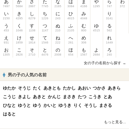
あ
か
さ
た
な
は
ま
や
ら
わ
7497
5684
2867
7745
2165
3084
4166
1295
747
372
い
き
し
ち
に
ひ
み
り
2150
4295
6279
1226
243
4615
4048
3141
う
く
す
つ
ぬ
ふ
む
ゆ
る
453
1046
1108
1147
210
2105
800
4515
562
え
け
せ
て
ね
へ
め
れ
931
1859
1814
1546
222
261
306
1449
お
こ
そ
と
の
ほ
も
よ
ろ
1305
2826
2710
4476
2008
654
1567
2684
240
女の子の名前から探す →
男の子の人気の名前
ゆたか
そうじ
たく
あきとも
たかし
あおい
つかさ
あきら
こうじ
きよし
あきと
かんじ
まさき
たつ
こうき
とあ
ひなと
ゆうと
ゆう
かいと
ゆうき
りく
そうし
まさる
はると
もっと見る...