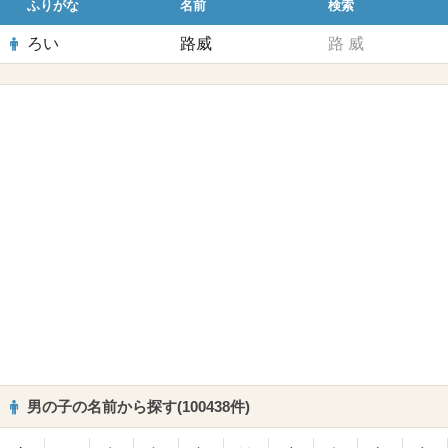
ふりがな
名前
検索
ろい
路威
路
威
男の子の名前から探す(100438件)