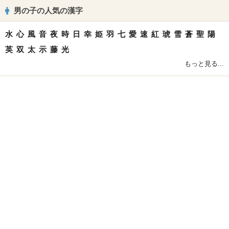
男の子の人気の漢字
水
心
風
音
夜
時
日
幸
姫
羽
七
愛
速
紅
琥
雪
蒼
聖
陽
英
双
太
示
藤
光
もっと見る...