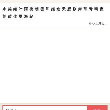
水
笑
織
叶
雨
桃
朝
雲
和
姫
進
天
想
桜
舞
苺
青
晴
夜
莞
茜
佳
夏
海
紀
もっと見る...