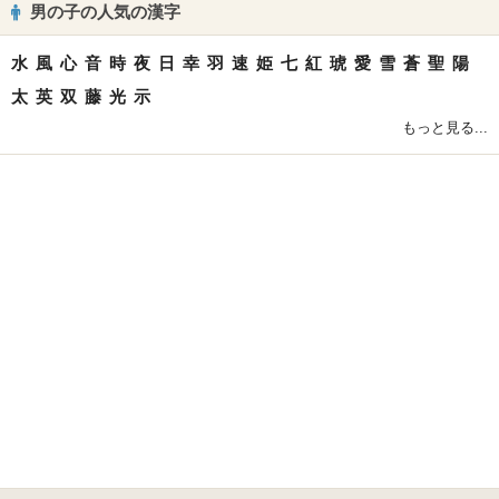
男の子の人気の漢字
水
風
心
音
時
夜
日
幸
羽
速
姫
七
紅
琥
愛
雪
蒼
聖
陽
太
英
双
藤
光
示
もっと見る...