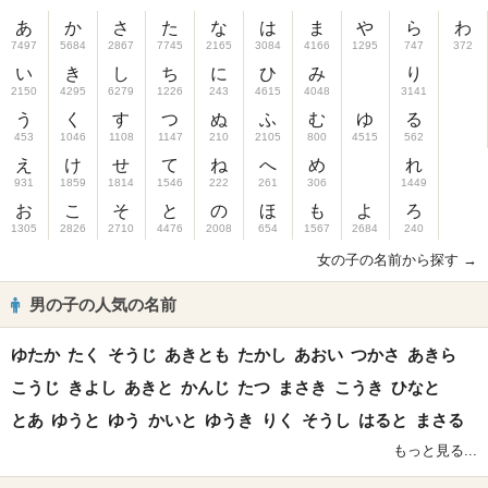
あ
か
さ
た
な
は
ま
や
ら
わ
7497
5684
2867
7745
2165
3084
4166
1295
747
372
い
き
し
ち
に
ひ
み
り
2150
4295
6279
1226
243
4615
4048
3141
う
く
す
つ
ぬ
ふ
む
ゆ
る
453
1046
1108
1147
210
2105
800
4515
562
え
け
せ
て
ね
へ
め
れ
931
1859
1814
1546
222
261
306
1449
お
こ
そ
と
の
ほ
も
よ
ろ
1305
2826
2710
4476
2008
654
1567
2684
240
女の子の名前から探す →
男の子の人気の名前
ゆたか
たく
そうじ
あきとも
たかし
あおい
つかさ
あきら
こうじ
きよし
あきと
かんじ
たつ
まさき
こうき
ひなと
とあ
ゆうと
ゆう
かいと
ゆうき
りく
そうし
はると
まさる
もっと見る...