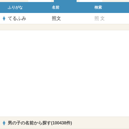
ふりがな
名前
検索
てるふみ
照文
照
文
男の子の名前から探す(100438件)