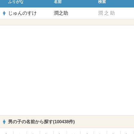
ふりがな
名前
検索
じゅんのすけ
潤之助
潤
之
助
男の子の名前から探す(100438件)