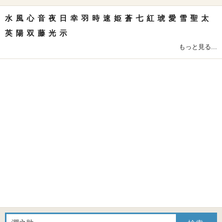
水
風
心
音
夜
日
幸
羽
時
速
姫
蒼
七
紅
琥
愛
雪
聖
太
英
陽
双
藤
光
示
もっと見る...