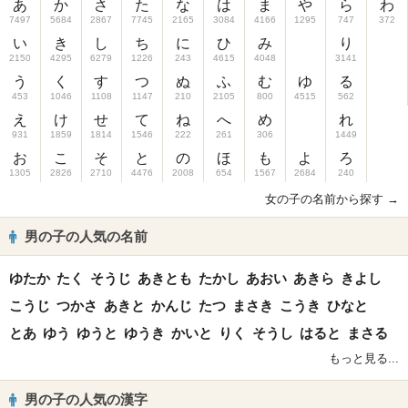
あ
か
さ
た
な
は
ま
や
ら
わ
7497
5684
2867
7745
2165
3084
4166
1295
747
372
い
き
し
ち
に
ひ
み
り
2150
4295
6279
1226
243
4615
4048
3141
う
く
す
つ
ぬ
ふ
む
ゆ
る
453
1046
1108
1147
210
2105
800
4515
562
え
け
せ
て
ね
へ
め
れ
931
1859
1814
1546
222
261
306
1449
お
こ
そ
と
の
ほ
も
よ
ろ
1305
2826
2710
4476
2008
654
1567
2684
240
女の子の名前から探す →
男の子の人気の名前
ゆたか
たく
そうじ
あきとも
たかし
あおい
あきら
きよし
こうじ
つかさ
あきと
かんじ
たつ
まさき
こうき
ひなと
とあ
ゆう
ゆうと
ゆうき
かいと
りく
そうし
はると
まさる
もっと見る...
男の子の人気の漢字