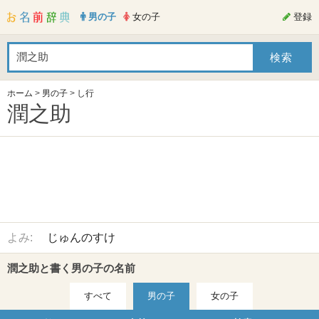
男の子
女の子
登録
ホーム
>
男の子
>
し行
潤之助
よみ:
じゅんのすけ
潤之助と書く男の子の名前
すべて
男の子
女の子