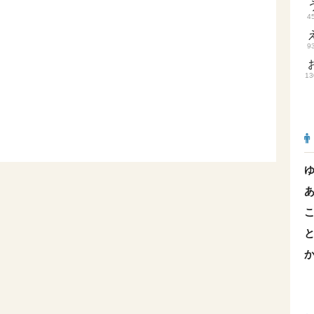
4
9
13