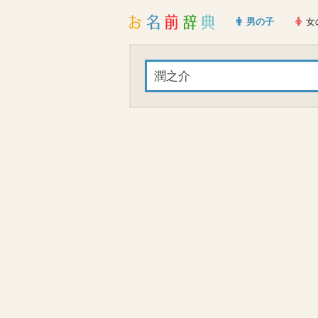
男の子
女