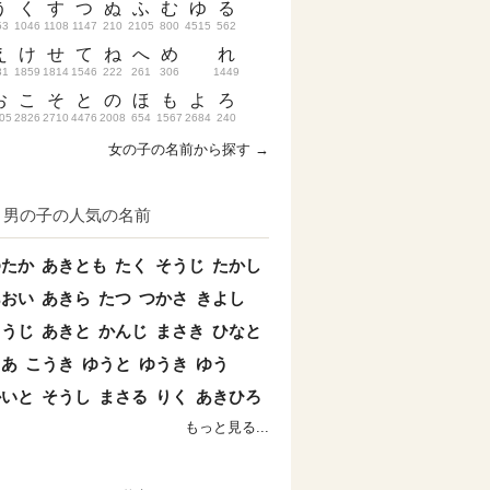
う
く
す
つ
ぬ
ふ
む
ゆ
る
53
1046
1108
1147
210
2105
800
4515
562
え
け
せ
て
ね
へ
め
れ
31
1859
1814
1546
222
261
306
1449
お
こ
そ
と
の
ほ
も
よ
ろ
05
2826
2710
4476
2008
654
1567
2684
240
女の子の名前から探す →
男の子の人気の名前
ゆたか
あきとも
たく
そうじ
たかし
あおい
あきら
たつ
つかさ
きよし
こうじ
あきと
かんじ
まさき
ひなと
とあ
こうき
ゆうと
ゆうき
ゆう
かいと
そうし
まさる
りく
あきひろ
もっと見る...