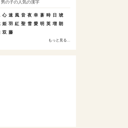
男の子の人気の漢字
水
心
速
風
音
夜
幸
蒼
時
日
琥
七
姫
羽
紅
聖
雪
愛
明
英
増
朗
結
双
藤
もっと見る...