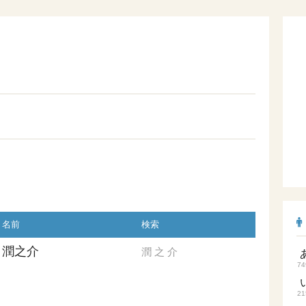
名前
検索
潤之介
潤
之
介
74
21