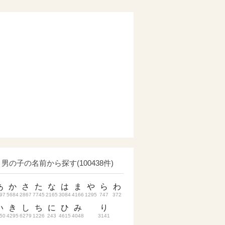
男の子の名前から探す(100438件)
あ
か
さ
た
な
は
ま
や
ら
わ
97
5684
2867
7745
2165
3084
4166
1295
747
372
い
き
し
ち
に
ひ
み
り
50
4295
6279
1226
243
4615
4048
3141