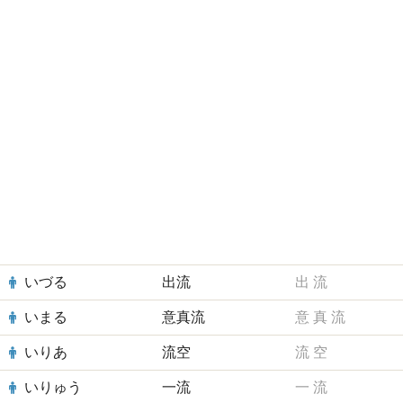
いづる
出流
出
流
いまる
意真流
意
真
流
いりあ
流空
流
空
いりゅう
一流
一
流