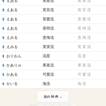
えある
英亜流
英
亜
流
えある
英安流
英
安
流
えある
英愛流
英
愛
流
えある
英明流
英
明
流
えみる
恵海流
恵
海
流
えみる
英実流
英
実
流
おりおん
流星
流
星
かありゅ
果亜流
果
亜
流
かある
可愛流
可
愛
流
かいる
海流
海
流
次の 50 件 →