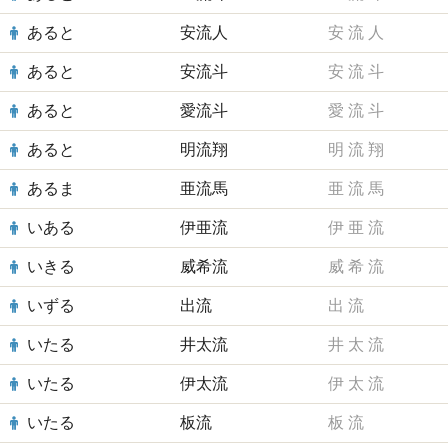
あると
安流人
安
流
人
あると
安流斗
安
流
斗
あると
愛流斗
愛
流
斗
あると
明流翔
明
流
翔
あるま
亜流馬
亜
流
馬
いある
伊亜流
伊
亜
流
いきる
威希流
威
希
流
いずる
出流
出
流
いたる
井太流
井
太
流
いたる
伊太流
伊
太
流
いたる
板流
板
流