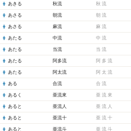
あきる
秋流
秋
流
あさる
朝流
朝
流
あさる
麻流
麻
流
あたる
中流
中
流
あたる
当流
当
流
あたる
阿多流
阿
多
流
あたる
阿太流
阿
太
流
ある
合流
合
流
あるく
亜流來
亜
流
來
あると
亜流人
亜
流
人
あると
亜流十
亜
流
十
あると
亜流斗
亜
流
斗