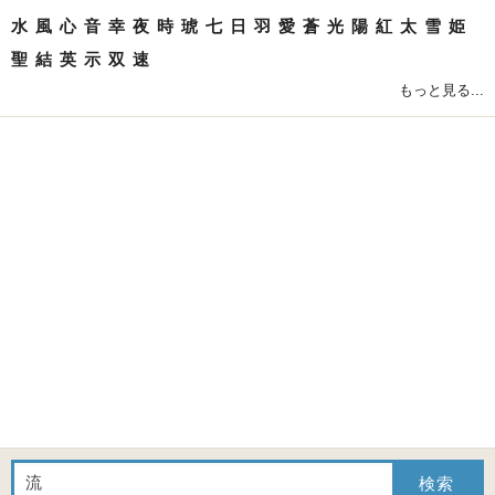
水
風
心
音
幸
夜
時
琥
七
日
羽
愛
蒼
光
陽
紅
太
雪
姫
聖
結
英
示
双
速
もっと見る...