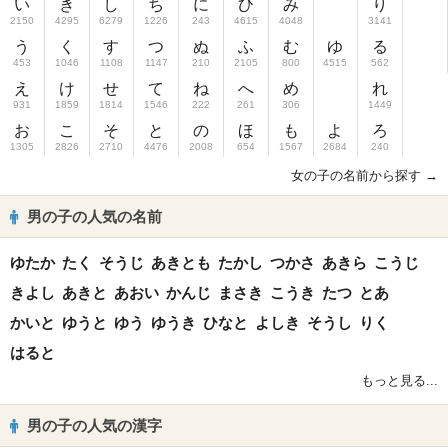
い
き
し
ち
に
ひ
み
り
2150
4295
6279
1226
243
4615
4048
3141
う
く
す
つ
ぬ
ふ
む
ゆ
る
453
1046
1108
1147
210
2105
800
4515
562
え
け
せ
て
ね
へ
め
れ
931
1859
1814
1546
222
261
306
1449
お
こ
そ
と
の
ほ
も
よ
ろ
1305
2826
2710
4476
2008
654
1567
2684
240
女の子の名前から探す →
男の子の人気の名前
ゆたか
たく
そうじ
あきとも
たかし
つかさ
あきら
こうじ
きよし
あきと
あおい
かんじ
まさき
こうき
たつ
とあ
かいと
ゆうと
ゆう
ゆうき
ひなと
よしき
そうし
りく
はると
もっと見る...
男の子の人気の漢字