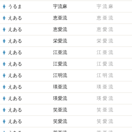
うるま
宇流麻
宇
流
麻
えある
恵亜流
恵
亜
流
えある
恵愛流
恵
愛
流
えある
栄愛流
栄
愛
流
えある
江亜流
江
亜
流
えある
江愛流
江
愛
流
えある
江明流
江
明
流
えある
瑛亜流
瑛
亜
流
えある
瑛愛流
瑛
愛
流
えある
笑亜流
笑
亜
流
えある
笑愛流
笑
愛
流