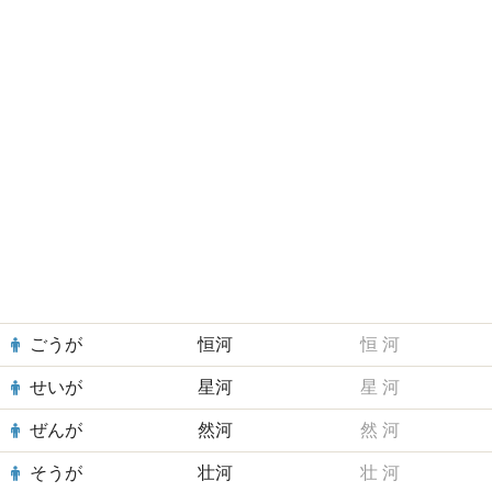
ごうが
恒河
恒
河
せいが
星河
星
河
ぜんが
然河
然
河
そうが
壮河
壮
河