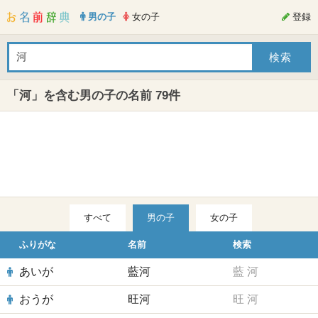
男の子
女の子
登録
「河」を含む男の子の名前 79件
すべて
男の子
女の子
ふりがな
名前
検索
あいが
藍河
藍
河
おうが
旺河
旺
河