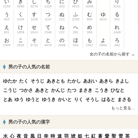
い
き
し
ち
に
ひ
み
り
2150
4295
6279
1226
243
4615
4048
3141
う
く
す
つ
ぬ
ふ
む
ゆ
る
453
1046
1108
1147
210
2105
800
4515
562
え
け
せ
て
ね
へ
め
れ
931
1859
1814
1546
222
261
306
1449
お
こ
そ
と
の
ほ
も
よ
ろ
1305
2826
2710
4476
2008
654
1567
2684
240
女の子の名前から探す →
男の子の人気の名前
ゆたか
たく
そうじ
あきとも
たかし
あおい
あきら
きよし
こうじ
つかさ
あきと
かんじ
たつ
まさき
こうき
ひなと
とあ
ゆう
ゆうと
ゆうき
かいと
りく
そうし
はると
まさる
もっと見る...
男の子の人気の漢字
水
心
夜
音
風
日
幸
時
速
羽
琥
姫
七
紅
蒼
愛
聖
雪
英