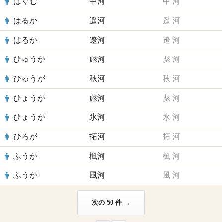
はぐむ
中河
中
河
はるか
遥河
遥
河
はるか
遼河
遼
河
ひゅうが
彪河
彪
河
ひゅうが
秋河
秋
河
ひょうが
彪河
彪
河
ひょうが
氷河
氷
河
ひろが
拓河
拓
河
ふうが
楓河
楓
河
ふうが
風河
風
河
次の 50 件 →