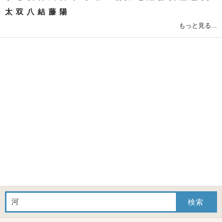
太
双
八
結
藤
陽
もっと見る...