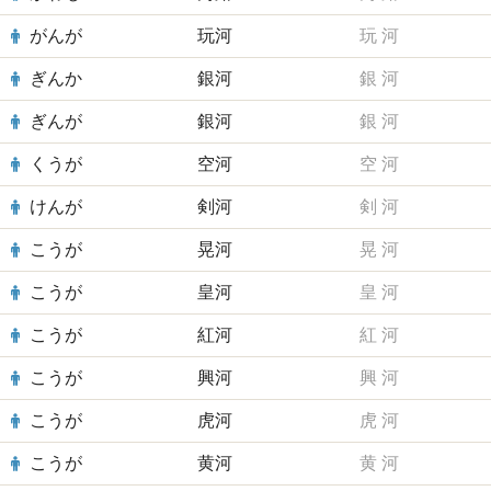
がんが
玩河
玩
河
ぎんか
銀河
銀
河
ぎんが
銀河
銀
河
くうが
空河
空
河
けんが
剣河
剣
河
こうが
晃河
晃
河
こうが
皇河
皇
河
こうが
紅河
紅
河
こうが
興河
興
河
こうが
虎河
虎
河
こうが
黄河
黄
河