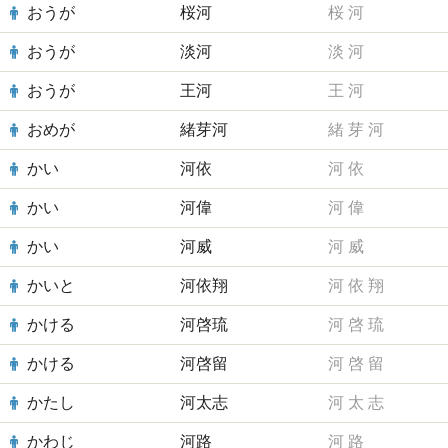
おうが
桜河
桜
河
おうが
淡河
淡
河
おうが
王河
王
河
おめが
緒芽河
緒
芽
河
かい
河依
河
依
かい
河偉
河
偉
かい
河威
河
威
かいと
河依翔
河
依
翔
かける
河啓琉
河
啓
琉
かける
河啓留
河
啓
留
かたし
河太志
河
太
志
かわじ
河路
河
路