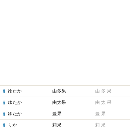
ゆたか
由多果
由
多
果
ゆたか
由太果
由
太
果
ゆたか
豊果
豊
果
りか
莉果
莉
果