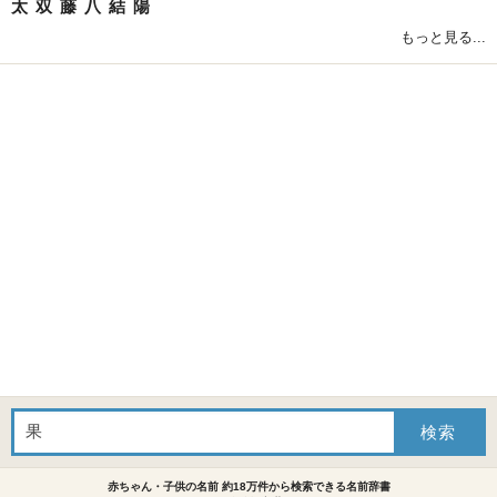
太
双
藤
八
結
陽
もっと見る...
赤ちゃん・子供の名前 約18万件から検索できる名前辞書