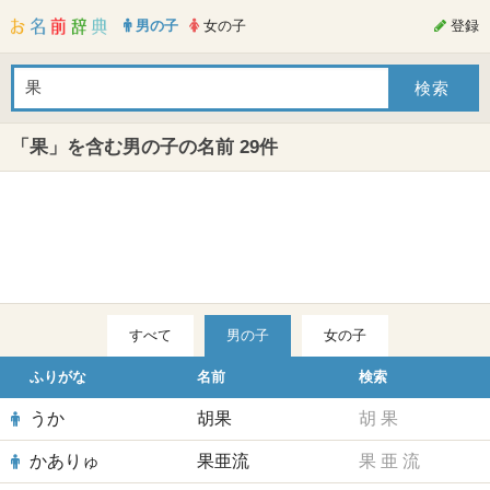
男の子
女の子
登録
「果」を含む男の子の名前 29件
すべて
男の子
女の子
ふりがな
名前
検索
うか
胡果
胡
果
かありゅ
果亜流
果
亜
流