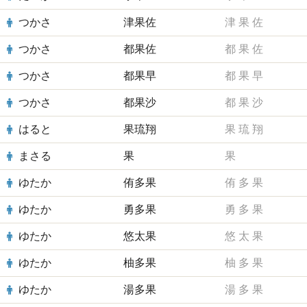
つかさ
津果佐
津
果
佐
つかさ
都果佐
都
果
佐
つかさ
都果早
都
果
早
つかさ
都果沙
都
果
沙
はると
果琉翔
果
琉
翔
まさる
果
果
ゆたか
侑多果
侑
多
果
ゆたか
勇多果
勇
多
果
ゆたか
悠太果
悠
太
果
ゆたか
柚多果
柚
多
果
ゆたか
湯多果
湯
多
果