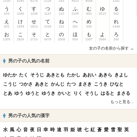
2150
4295
6279
1226
243
4615
4048
3141
う
く
す
つ
ぬ
ふ
む
ゆ
る
453
1046
1108
1147
210
2105
800
4515
562
え
け
せ
て
ね
へ
め
れ
931
1859
1814
1546
222
261
306
1449
お
こ
そ
と
の
ほ
も
よ
ろ
1305
2826
2710
4476
2008
654
1567
2684
240
女の子の名前から探す →
男の子の人気の名前
ゆたか
たく
そうじ
あきとも
たかし
あおい
あきら
きよし
こうじ
つかさ
あきと
かんじ
たつ
まさき
こうき
ひなと
とあ
ゆう
ゆうと
ゆうき
かいと
りく
そうし
はると
まさる
もっと見る...
男の子の人気の漢字
水
風
心
音
夜
日
幸
時
速
羽
姫
琥
七
紅
蒼
愛
雪
聖
英