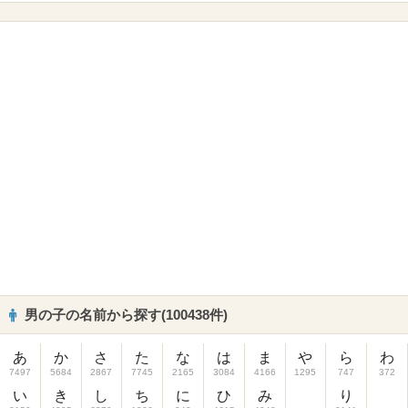
男の子の名前から探す(100438件)
あ
か
さ
た
な
は
ま
や
ら
わ
7497
5684
2867
7745
2165
3084
4166
1295
747
372
い
き
し
ち
に
ひ
み
り