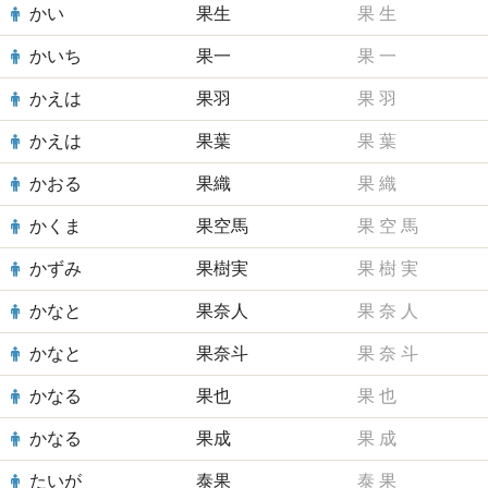
かい
果生
果
生
かいち
果一
果
一
かえは
果羽
果
羽
かえは
果葉
果
葉
かおる
果織
果
織
かくま
果空馬
果
空
馬
かずみ
果樹実
果
樹
実
かなと
果奈人
果
奈
人
かなと
果奈斗
果
奈
斗
かなる
果也
果
也
かなる
果成
果
成
たいが
泰果
泰
果