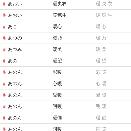
あおい
暖央衣
暖
央
衣
あおい
暖穂生
暖
穂
生
あこ
暖心
暖
心
あつの
暖乃
暖
乃
あつみ
暖美
暖
美
あの
暖望
暖
望
あのん
彩暖
彩
暖
あのん
心暖
心
暖
あのん
愛暖
愛
暖
あのん
明暖
明
暖
あのん
暖偲
暖
偲
あのん
阿暖
阿
暖