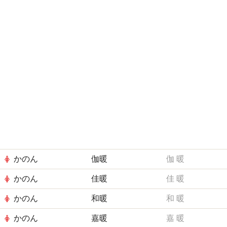
かのん
伽暖
伽
暖
かのん
佳暖
佳
暖
かのん
和暖
和
暖
かのん
嘉暖
嘉
暖