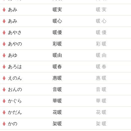
あみ
暖実
暖
実
あみ
暖心
暖
心
あやさ
暖優
暖
優
あやの
彩暖
彩
暖
あゆ
暖由
暖
由
あろは
暖春
暖
春
えのん
惠暖
惠
暖
おんの
音暖
音
暖
かぐら
華暖
華
暖
かだん
花暖
花
暖
かの
架暖
架
暖