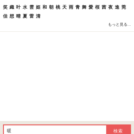
笑
織
叶
水
雲
姫
和
朝
桃
天
雨
青
舞
愛
桜
茜
夜
進
莞
佳
想
晴
夏
雷
清
もっと見る...