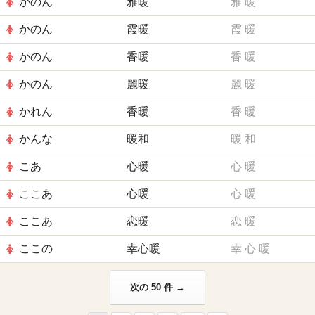
かのん
雅暖
雅
暖
かのん
霞暖
霞
暖
かのん
香暖
香
暖
かのん
麗暖
麗
暖
かれん
香暖
香
暖
かんな
暖和
暖
和
こあ
心暖
心
暖
ここあ
心暖
心
暖
ここあ
恋暖
恋
暖
ここの
幸心暖
幸
心
暖
次の 50 件 →