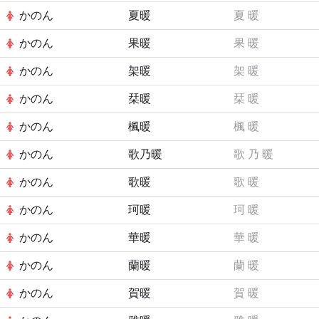
かのん
夏暖
夏
暖
かのん
果暖
果
暖
かのん
架暖
架
暖
かのん
栞暖
栞
暖
かのん
楓暖
楓
暖
かのん
歌乃暖
歌
乃
暖
かのん
歌暖
歌
暖
かのん
珂暖
珂
暖
かのん
華暖
華
暖
かのん
蘭暖
蘭
暖
かのん
賀暖
賀
暖