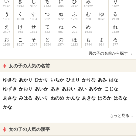
い
き
し
ち
に
ひ
み
り
2470
3994
3466
2144
606
4270
10922
6102
う
く
す
つ
ぬ
ふ
む
ゆ
る
1380
1018
1304
922
572
1760
620
9378
2119
え
け
せ
て
ね
へ
め
れ
3407
764
1831
432
567
222
1624
2439
お
こ
そ
と
の
ほ
も
よ
ろ
1168
3517
1057
1954
1574
1123
1744
914
277
男の子の名前から探す →
女の子の人気の名前
ゆきな
あかり
ひかり
いちか
ひまり
かりな
あみ
はな
ゆずき
かおり
あいか
あき
あおい
あい
あやか
こじな
あさな
みはる
あいり
ぬのめ
かんな
あきな
はるか
はるな
かな
もっと見る...
女の子の人気の漢字