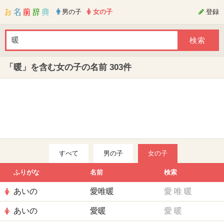
男の子
女の子
登録
「暖」を含む女の子の名前 303件
すべて
男の子
女の子
ふりがな
名前
検索
あいの
愛唯暖
愛
唯
暖
あいの
愛暖
愛
暖