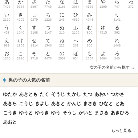
あ
か
さ
た
な
は
ま
や
ら
わ
7497
5684
2867
7745
2165
3084
4166
1295
747
372
い
き
し
ち
に
ひ
み
り
2150
4295
6279
1226
243
4615
4048
3141
う
く
す
つ
ぬ
ふ
む
ゆ
る
453
1046
1108
1147
210
2105
800
4515
562
え
け
せ
て
ね
へ
め
れ
931
1859
1814
1546
222
261
306
1449
お
こ
そ
と
の
ほ
も
よ
ろ
1305
2826
2710
4476
2008
654
1567
2684
240
女の子の名前から探す →
男の子の人気の名前
ゆたか
あきとも
たく
そうじ
たかし
たつ
あおい
つかさ
あきら
こうじ
きよし
あきと
かんじ
まさき
ひなと
とあ
こうき
ゆうと
ゆうき
ゆう
そうし
かいと
まさる
あきひろ
あおと
もっと見る...