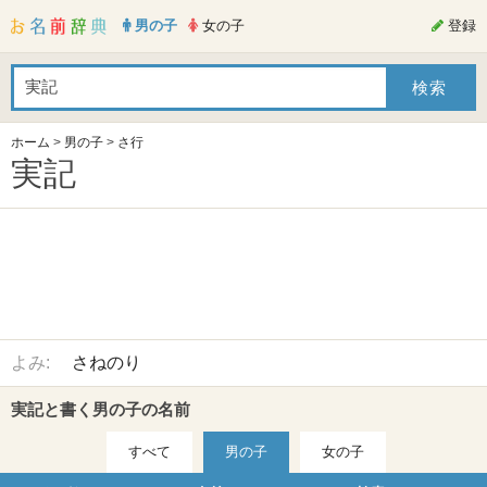
男の子
女の子
登録
ホーム
>
男の子
>
さ行
実記
よみ:
さねのり
実記と書く男の子の名前
すべて
男の子
女の子