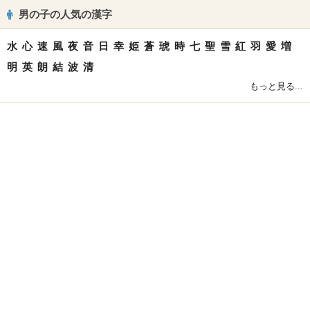
男の子の人気の漢字
水
心
速
風
夜
音
日
幸
姫
蒼
琥
時
七
聖
雪
紅
羽
愛
増
明
英
朗
結
波
清
もっと見る...