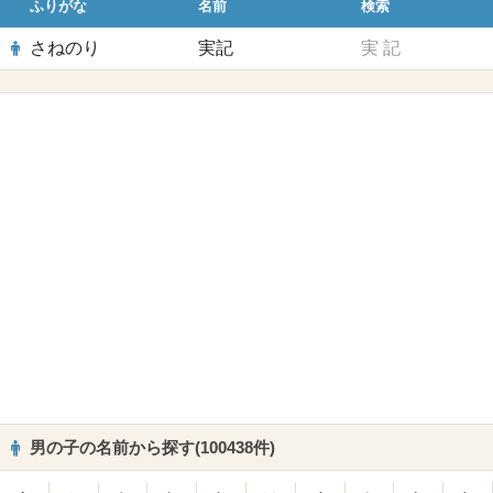
ふりがな
名前
検索
さねのり
実記
実
記
男の子の名前から探す(100438件)