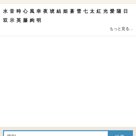
水
音
時
心
風
幸
夜
琥
結
姫
蒼
雪
七
太
紅
光
愛
陽
日
双
示
英
藤
絢
明
もっと見る...