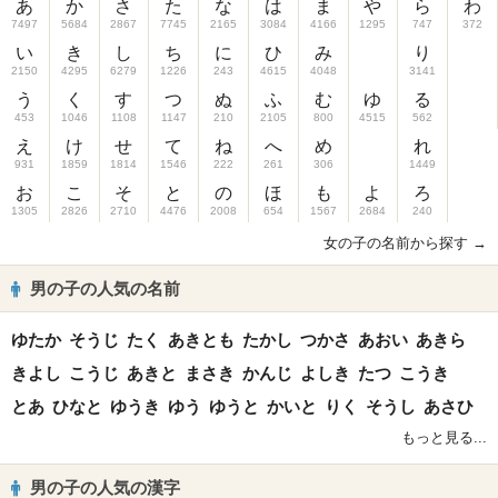
あ
か
さ
た
な
は
ま
や
ら
わ
7497
5684
2867
7745
2165
3084
4166
1295
747
372
い
き
し
ち
に
ひ
み
り
2150
4295
6279
1226
243
4615
4048
3141
う
く
す
つ
ぬ
ふ
む
ゆ
る
453
1046
1108
1147
210
2105
800
4515
562
え
け
せ
て
ね
へ
め
れ
931
1859
1814
1546
222
261
306
1449
お
こ
そ
と
の
ほ
も
よ
ろ
1305
2826
2710
4476
2008
654
1567
2684
240
女の子の名前から探す →
男の子の人気の名前
ゆたか
そうじ
たく
あきとも
たかし
つかさ
あおい
あきら
きよし
こうじ
あきと
まさき
かんじ
よしき
たつ
こうき
とあ
ひなと
ゆうき
ゆう
ゆうと
かいと
りく
そうし
あさひ
もっと見る...
男の子の人気の漢字