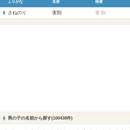
ふりがな
名前
検索
さねのり
実則
実
則
男の子の名前から探す(100438件)