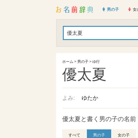
男の子
女
ホーム
>
男の子
>
ゆ行
優太夏
よみ:
ゆたか
優太夏と書く男の子の名前
すべて
男の子
女の子