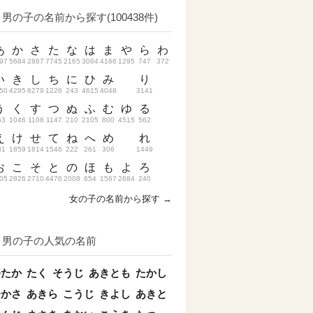
男の子の名前から探す(100438件)
あ
か
さ
た
な
は
ま
や
ら
わ
97
5684
2867
7745
2165
3084
4166
1295
747
372
い
き
し
ち
に
ひ
み
り
50
4295
6279
1226
243
4615
4048
3141
う
く
す
つ
ぬ
ふ
む
ゆ
る
53
1046
1108
1147
210
2105
800
4515
562
え
け
せ
て
ね
へ
め
れ
31
1859
1814
1546
222
261
306
1449
お
こ
そ
と
の
ほ
も
よ
ろ
05
2826
2710
4476
2008
654
1567
2684
240
女の子の名前から探す →
男の子の人気の名前
ゆたか
たく
そうじ
あきとも
たかし
つかさ
あきら
こうじ
きよし
あきと