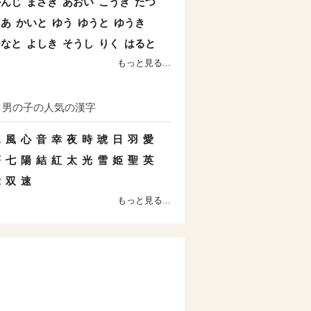
かんじ
まさき
あおい
こうき
たつ
とあ
かいと
ゆう
ゆうと
ゆうき
ひなと
よしき
そうし
りく
はると
もっと見る...
男の子の人気の漢字
水
風
心
音
幸
夜
時
琥
日
羽
愛
蒼
七
陽
結
紅
太
光
雪
姫
聖
英
示
双
速
もっと見る...