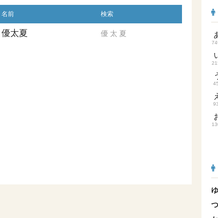
名前
検索
優太夏
優
太
夏
74
21
4
9
13