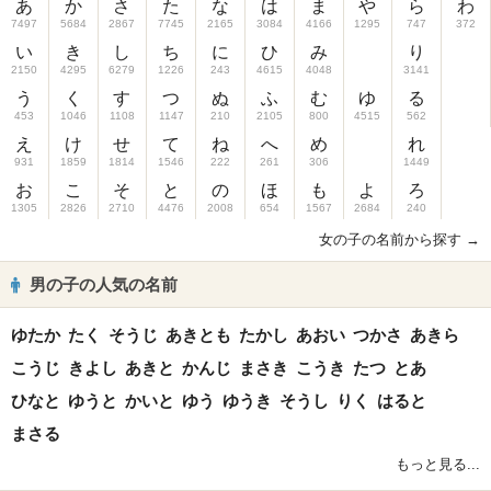
あ
か
さ
た
な
は
ま
や
ら
わ
7497
5684
2867
7745
2165
3084
4166
1295
747
372
い
き
し
ち
に
ひ
み
り
2150
4295
6279
1226
243
4615
4048
3141
う
く
す
つ
ぬ
ふ
む
ゆ
る
453
1046
1108
1147
210
2105
800
4515
562
え
け
せ
て
ね
へ
め
れ
931
1859
1814
1546
222
261
306
1449
お
こ
そ
と
の
ほ
も
よ
ろ
1305
2826
2710
4476
2008
654
1567
2684
240
女の子の名前から探す →
男の子の人気の名前
ゆたか
たく
そうじ
あきとも
たかし
あおい
つかさ
あきら
こうじ
きよし
あきと
かんじ
まさき
こうき
たつ
とあ
ひなと
ゆうと
かいと
ゆう
ゆうき
そうし
りく
はると
まさる
もっと見る...