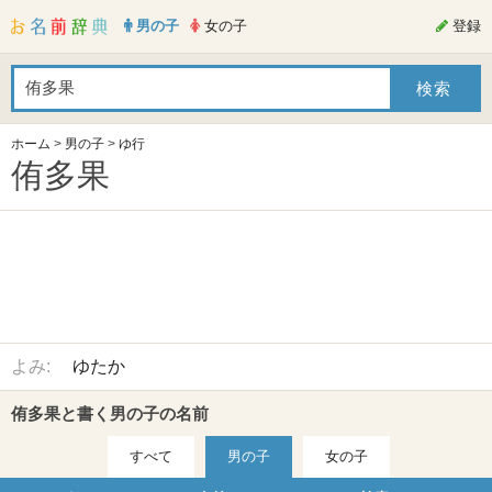
男の子
女の子
登録
ホーム
>
男の子
>
ゆ行
侑多果
よみ:
ゆたか
侑多果と書く男の子の名前
すべて
男の子
女の子