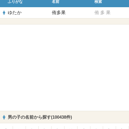
ふりがな
名前
検索
ゆたか
侑多果
侑
多
果
男の子の名前から探す(100438件)