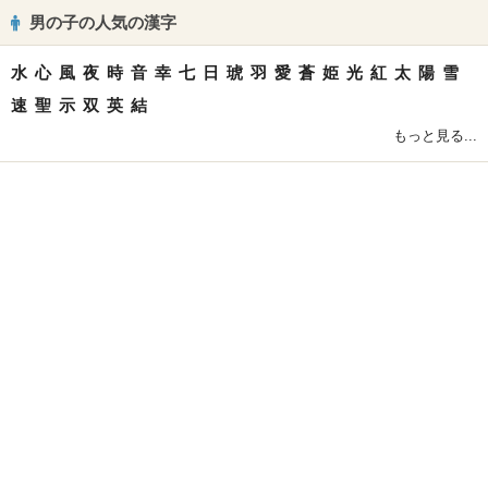
男の子の人気の漢字
水
心
風
夜
時
音
幸
七
日
琥
羽
愛
蒼
姫
光
紅
太
陽
雪
速
聖
示
双
英
結
もっと見る...