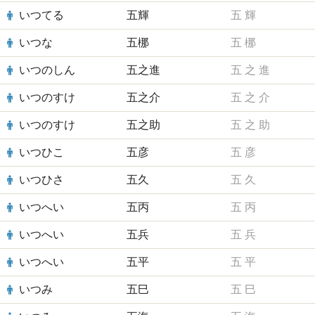
いつてる
五輝
五
輝
いつな
五梛
五
梛
いつのしん
五之進
五
之
進
いつのすけ
五之介
五
之
介
いつのすけ
五之助
五
之
助
いつひこ
五彦
五
彦
いつひさ
五久
五
久
いつへい
五丙
五
丙
いつへい
五兵
五
兵
いつへい
五平
五
平
いつみ
五巳
五
巳