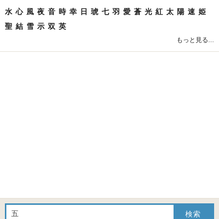
水
心
風
夜
音
時
幸
日
琥
七
羽
愛
蒼
光
紅
太
陽
速
姫
聖
結
雪
示
双
英
もっと見る...