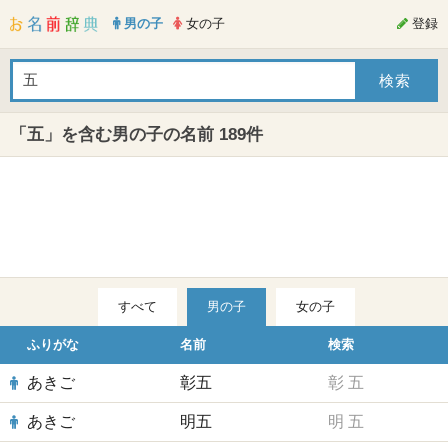
男の子
女の子
登録
「五」を含む男の子の名前 189件
すべて
男の子
女の子
ふりがな
名前
検索
あきご
彰五
彰
五
あきご
明五
明
五