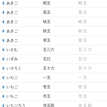
あきご
昭五
昭
五
あきご
晃五
晃
五
あきご
暁五
暁
五
あきご
秋五
秋
五
あきご
章五
章
五
いさむ
五三六
五
三
六
いずみ
五巳
五
巳
いそろく
五十六
五
十
六
いちご
一五
一
五
いちご
壱五
壱
五
いちご
市五
市
五
いちごろう
市五郎
市
五
郎