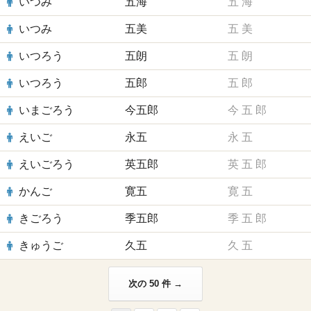
いつみ
五海
五
海
いつみ
五美
五
美
いつろう
五朗
五
朗
いつろう
五郎
五
郎
いまごろう
今五郎
今
五
郎
えいご
永五
永
五
えいごろう
英五郎
英
五
郎
かんご
寛五
寛
五
きごろう
季五郎
季
五
郎
きゅうご
久五
久
五
次の 50 件 →