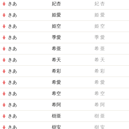
きあ
妃杏
妃
杏
きあ
姫愛
姫
愛
きあ
姫空
姫
空
きあ
季愛
季
愛
きあ
希亜
希
亜
きあ
希天
希
天
きあ
希彩
希
彩
きあ
希愛
希
愛
きあ
希空
希
空
きあ
希阿
希
阿
きあ
樹亜
樹
亜
きあ
樹安
樹
安