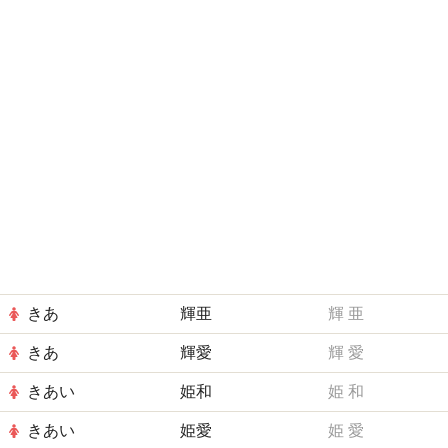
きあ
輝亜
輝
亜
きあ
輝愛
輝
愛
きあい
姫和
姫
和
きあい
姫愛
姫
愛