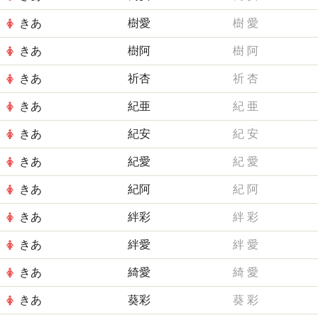
きあ
樹愛
樹
愛
きあ
樹阿
樹
阿
きあ
祈杏
祈
杏
きあ
紀亜
紀
亜
きあ
紀安
紀
安
きあ
紀愛
紀
愛
きあ
紀阿
紀
阿
きあ
絆彩
絆
彩
きあ
絆愛
絆
愛
きあ
綺愛
綺
愛
きあ
葵彩
葵
彩