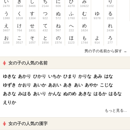
い
き
し
ち
に
ひ
み
り
2470
3994
3466
2144
606
4270
10922
6102
う
く
す
つ
ぬ
ふ
む
ゆ
る
1380
1018
1304
922
572
1760
620
9378
2119
え
け
せ
て
ね
へ
め
れ
3407
764
1831
432
567
222
1624
2439
お
こ
そ
と
の
ほ
も
よ
ろ
1168
3517
1057
1954
1574
1123
1744
914
277
男の子の名前から探す →
女の子の人気の名前
ゆきな
あかり
ひかり
いちか
ひまり
かりな
あみ
はな
ゆずき
かおり
あいか
あおい
あき
あい
あやか
こじな
あさな
みはる
あいり
かんな
ぬのめ
あきな
はるか
はるな
えりか
もっと見る...
女の子の人気の漢字