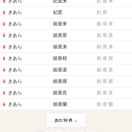
きあら
妃愛来
妃
愛
来
きあら
妃星
妃
星
きあら
姫亜來
姫
亜
來
きあら
姫亜星
姫
亜
星
きあら
姫亜来
姫
亜
来
きあら
姫亜桜
姫
亜
桜
きあら
姫亜楽
姫
亜
楽
きあら
姫亜羅
姫
亜
羅
きあら
姫亜良
姫
亜
良
きあら
姫亜蘭
姫
亜
蘭
次の 50 件 →