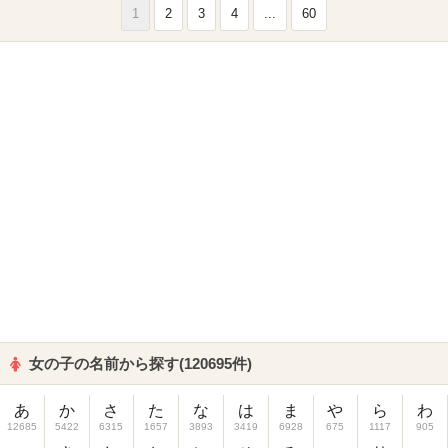
1
2
3
4
...
60
女の子の名前から探す(120695件)
あ
か
さ
た
な
は
ま
や
ら
わ
12685
5422
6315
1657
3893
3419
6928
675
1117
905