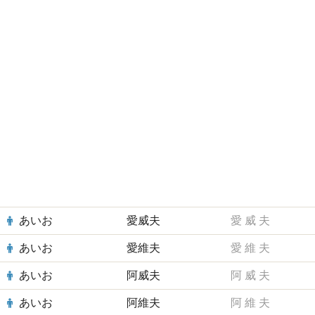
あいお
愛威夫
愛
威
夫
あいお
愛維夫
愛
維
夫
あいお
阿威夫
阿
威
夫
あいお
阿維夫
阿
維
夫