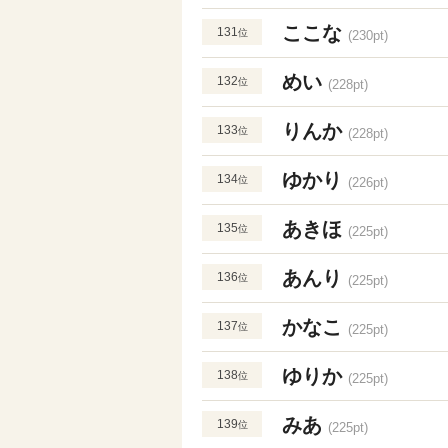
ここな
131
位
(230pt)
めい
132
位
(228pt)
りんか
133
位
(228pt)
ゆかり
134
位
(226pt)
あきほ
135
位
(225pt)
あんり
136
位
(225pt)
かなこ
137
位
(225pt)
ゆりか
138
位
(225pt)
みあ
139
位
(225pt)