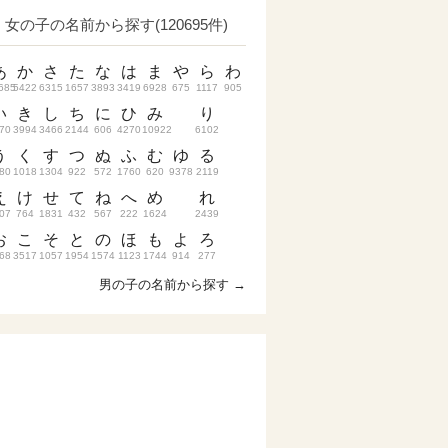
女の子の名前から探す(120695件)
あ
か
さ
た
な
は
ま
や
ら
わ
685
5422
6315
1657
3893
3419
6928
675
1117
905
い
き
し
ち
に
ひ
み
り
70
3994
3466
2144
606
4270
10922
6102
う
く
す
つ
ぬ
ふ
む
ゆ
る
80
1018
1304
922
572
1760
620
9378
2119
え
け
せ
て
ね
へ
め
れ
07
764
1831
432
567
222
1624
2439
お
こ
そ
と
の
ほ
も
よ
ろ
68
3517
1057
1954
1574
1123
1744
914
277
男の子の名前から探す →