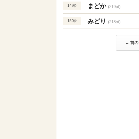
まどか
149
位
(219pt)
みどり
150
位
(218pt)
← 前の 