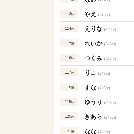
(249pt)
やえ
113
位
(249pt)
えりな
114
位
(248pt)
れいか
115
位
(248pt)
つぐみ
116
位
(247pt)
りこ
117
位
(247pt)
すな
118
位
(246pt)
ゆうり
119
位
(246pt)
きあら
120
位
(245pt)
なな
121
位
(244pt)