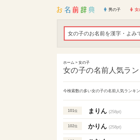
男の子
女
ホーム
>
女の子
女の子の名前人気ランキ
今検索数の多い女の子の名前人気ランキング
まりん
101
位
(258pt)
かりん
102
位
(258pt)