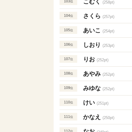
こむく
103
位
(258pt)
さくら
104
位
(257pt)
あいこ
105
位
(254pt)
しおり
106
位
(253pt)
りお
107
位
(252pt)
あやみ
108
位
(252pt)
みゆな
109
位
(252pt)
けい
110
位
(251pt)
かなえ
111
位
(250pt)
なお
112
位