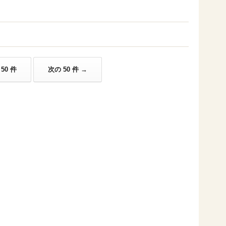
50 件
次の 50 件 →