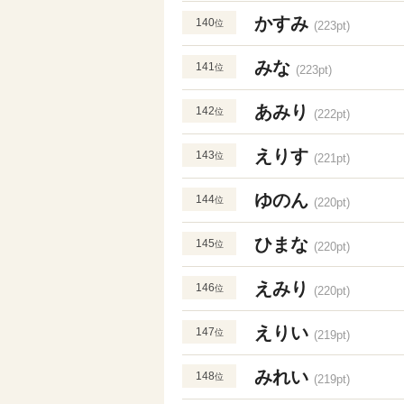
かすみ
140
位
(223pt)
みな
141
位
(223pt)
あみり
142
位
(222pt)
えりす
143
位
(221pt)
ゆのん
144
位
(220pt)
ひまな
145
位
(220pt)
えみり
146
位
(220pt)
えりい
147
位
(219pt)
みれい
148
位
(219pt)