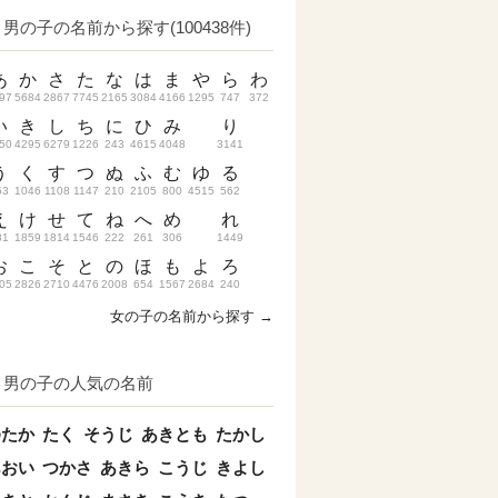
男の子の名前から探す(100438件)
あ
か
さ
た
な
は
ま
や
ら
わ
97
5684
2867
7745
2165
3084
4166
1295
747
372
い
き
し
ち
に
ひ
み
り
50
4295
6279
1226
243
4615
4048
3141
う
く
す
つ
ぬ
ふ
む
ゆ
る
53
1046
1108
1147
210
2105
800
4515
562
え
け
せ
て
ね
へ
め
れ
31
1859
1814
1546
222
261
306
1449
お
こ
そ
と
の
ほ
も
よ
ろ
05
2826
2710
4476
2008
654
1567
2684
240
女の子の名前から探す →
男の子の人気の名前
ゆたか
たく
そうじ
あきとも
たかし
あおい
つかさ
あきら
こうじ
きよし