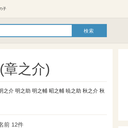
の子
(章之介)
明之介
明之助
明之輔
昭之輔
暁之助
秋之介
秋
前 12件