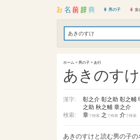
男の子
女
ホーム
>
男の子
>
あ行
あきのすけ
漢字:
彰之介
彰之助
彰之輔
之助
秋之輔
章之介
検索:
章
之
介
で検索
で検索
で検索
あきのすけと読む男の子の名