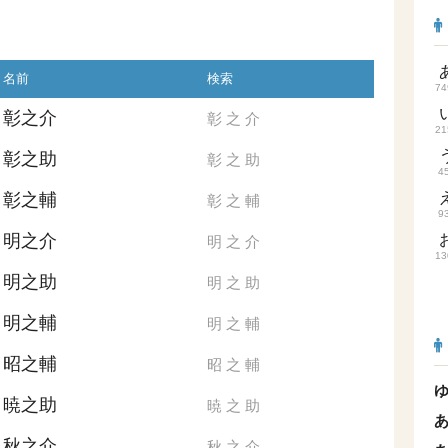
名前
検索
74
彰之介
彰
之
介
21
彰之助
彰
之
助
4
彰之輔
彰
之
輔
9
明之介
明
之
介
13
明之助
明
之
助
明之輔
明
之
輔
昭之輔
昭
之
輔
暁之助
暁
之
助
秋之介
秋
之
介