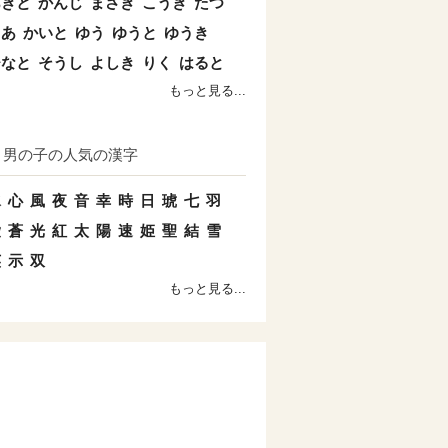
あきと
かんじ
まさき
こうき
たつ
とあ
かいと
ゆう
ゆうと
ゆうき
ひなと
そうし
よしき
りく
はると
もっと見る...
男の子の人気の漢字
水
心
風
夜
音
幸
時
日
琥
七
羽
愛
蒼
光
紅
太
陽
速
姫
聖
結
雪
英
示
双
もっと見る...