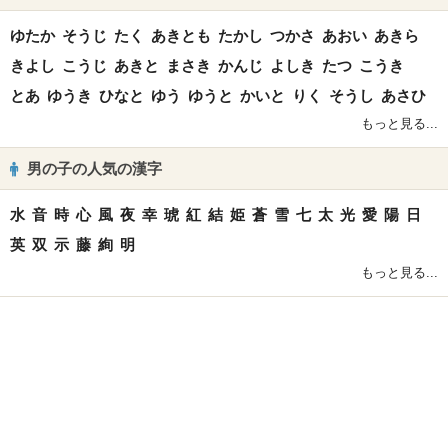
ゆたか
そうじ
たく
あきとも
たかし
つかさ
あおい
あきら
きよし
こうじ
あきと
まさき
かんじ
よしき
たつ
こうき
とあ
ゆうき
ひなと
ゆう
ゆうと
かいと
りく
そうし
あさひ
もっと見る...
男の子の人気の漢字
水
音
時
心
風
夜
幸
琥
紅
結
姫
蒼
雪
七
太
光
愛
陽
日
英
双
示
藤
絢
明
もっと見る...