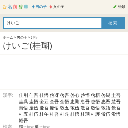
男の子
女の子
登録
ホーム
>
男の子
>
け行
けいご(桂瑚)
漢字:
佳剛
佳吾
佳悟
啓冴
啓吾
啓心
啓悟
啓梧
啓瑚
圭吾
圭呉
圭悟
奎五
奎吾
奎悟
恵剛
恵吾
恵悟
惠吾
慧吾
慧悟
慶伍
慶吾
慶悟
敬五
敬伍
敬吾
敬悟
敬語
景吾
桂五
桂伍
桂午
桂吾
桂呉
桂悟
桂瑚
桂護
蛍伍
蛍悟
軽吾
検索:
桂
瑚
で検索
で検索