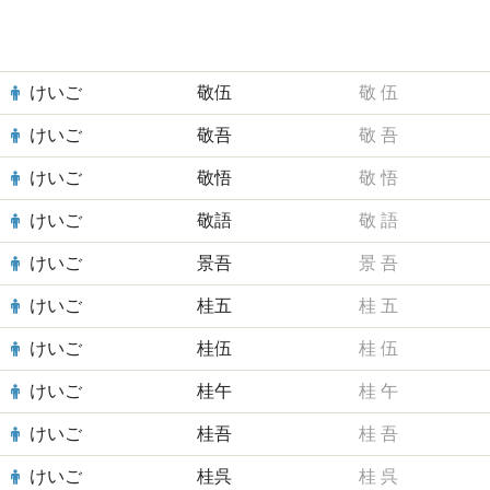
けいご
敬伍
敬
伍
けいご
敬吾
敬
吾
けいご
敬悟
敬
悟
けいご
敬語
敬
語
けいご
景吾
景
吾
けいご
桂五
桂
五
けいご
桂伍
桂
伍
けいご
桂午
桂
午
けいご
桂吾
桂
吾
けいご
桂呉
桂
呉