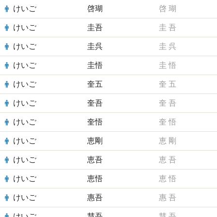
けいご
啓瑚
啓
瑚
けいご
圭吾
圭
吾
けいご
圭呉
圭
呉
けいご
圭悟
圭
悟
けいご
奎五
奎
五
けいご
奎吾
奎
吾
けいご
奎悟
奎
悟
けいご
恵剛
恵
剛
けいご
恵吾
恵
吾
けいご
恵悟
恵
悟
けいご
惠吾
惠
吾
けいご
慧吾
慧
吾