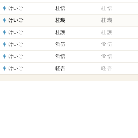
けいご
桂悟
桂
悟
けいご
桂瑚
桂
瑚
けいご
桂護
桂
護
けいご
蛍伍
蛍
伍
けいご
蛍悟
蛍
悟
けいご
軽吾
軽
吾