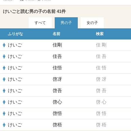
けいごと読む男の子の名前 41件
すべて
男の子
女の子
ふりがな
名前
検索
けいご
佳剛
佳
剛
けいご
佳吾
佳
吾
けいご
佳悟
佳
悟
けいご
啓冴
啓
冴
けいご
啓吾
啓
吾
けいご
啓心
啓
心
けいご
啓悟
啓
悟
けいご
啓梧
啓
梧