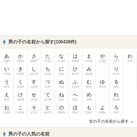
男の子の名前から探す(100438件)
あ
か
さ
た
な
は
ま
や
ら
わ
7497
5684
2867
7745
2165
3084
4166
1295
747
372
い
き
し
ち
に
ひ
み
り
2150
4295
6279
1226
243
4615
4048
3141
う
く
す
つ
ぬ
ふ
む
ゆ
る
453
1046
1108
1147
210
2105
800
4515
562
え
け
せ
て
ね
へ
め
れ
931
1859
1814
1546
222
261
306
1449
お
こ
そ
と
の
ほ
も
よ
ろ
1305
2826
2710
4476
2008
654
1567
2684
240
女の子の名前から探す →
男の子の人気の名前