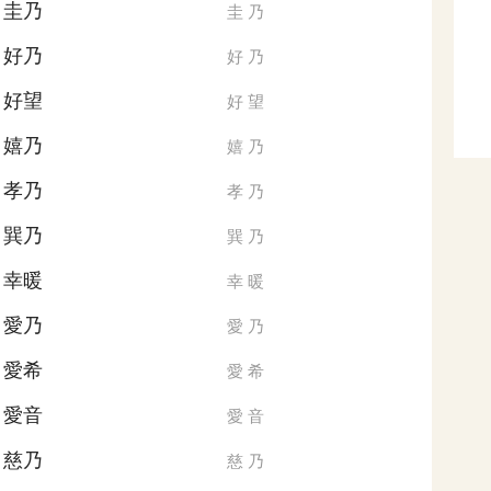
圭乃
圭
乃
好乃
好
乃
好望
好
望
嬉乃
嬉
乃
孝乃
孝
乃
巽乃
巽
乃
幸暖
幸
暖
愛乃
愛
乃
愛希
愛
希
愛音
愛
音
慈乃
慈
乃