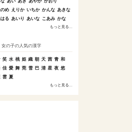
はな
あい
あき
あやか
かおり
ぬのめ
えりか
いちか
かんな
あきな
みはる
あいり
あいな
こあみ
かな
もっと見る...
女の子の人気の漢字
叶
笑
水
桃
姫
織
朝
天
茜
青
和
桜
佳
愛
舞
莞
雪
巴
清
星
夜
悠
恋
雲
夏
もっと見る...