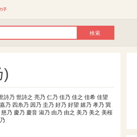
の子
)
世詩乃
世詩之
亮乃
仁乃
佳乃
佳之
佳希
佳望
嘉乃
四糸乃
因乃
圭乃
好乃
好望
嬉乃
孝乃
巽
慈乃
慶乃
慶音
淑乃
由乃
由之
美乃
美之
美桜
乃