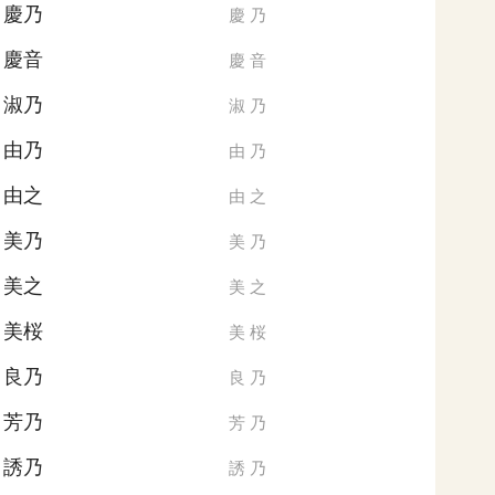
慶乃
慶
乃
慶音
慶
音
淑乃
淑
乃
由乃
由
乃
由之
由
之
美乃
美
乃
美之
美
之
美桜
美
桜
良乃
良
乃
芳乃
芳
乃
誘乃
誘
乃