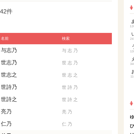
42件
12
名前
検索
24
与志乃
与
志
乃
13
世志乃
世
志
乃
34
世志之
世
志
之
11
世詩乃
世
詩
乃
世詩之
世
詩
之
亮乃
亮
乃
仁乃
仁
乃