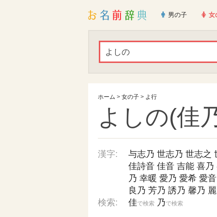
男の子
女
ホーム
>
女の子
>
よ行
よしの(佳乃
漢字:
与志乃
世志乃
世志之
佳詩音
佳音
吉能
喜乃
乃
幸暖
愛乃
愛希
愛音
良乃
芳乃
誘乃
馨乃
麗
検索:
佳
乃
で検索
で検索