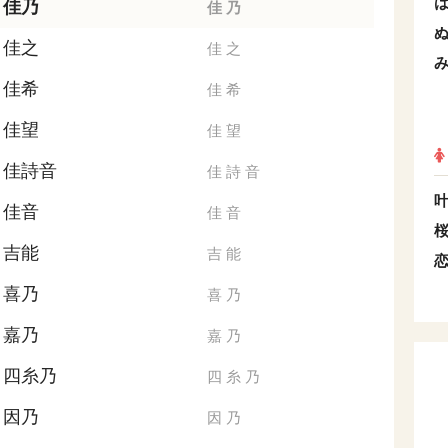
佳乃
佳
乃
佳之
佳
之
佳希
佳
希
佳望
佳
望
佳詩音
佳
詩
音
佳音
佳
音
吉能
吉
能
喜乃
喜
乃
嘉乃
嘉
乃
四糸乃
四
糸
乃
因乃
因
乃