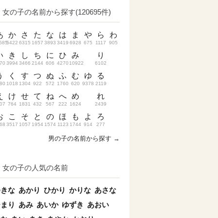
女の子の名前から探す(120695件)
あ
か
さ
た
な
は
ま
や
ら
わ
685
5422
6315
1657
3893
3419
6928
675
1117
905
い
き
し
ち
に
ひ
み
り
70
3994
3466
2144
606
4270
10922
6102
う
く
す
つ
ぬ
ふ
む
ゆ
る
80
1018
1304
922
572
1760
620
9378
2119
え
け
せ
て
ね
へ
め
れ
07
764
1831
432
567
222
1624
2439
お
こ
そ
と
の
ほ
も
よ
ろ
68
3517
1057
1954
1574
1123
1744
914
277
男の子の名前から探す →
女の子の人気の名前
ゆきな
あかり
ひかり
かりな
あさな
ひまり
あみ
あいか
ゆずき
あおい